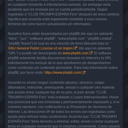
en cualquier momento e intentaríamos avisarle, sin embargo sería
prudente que los revisase por su cuenta periódicamente. Seguir
registrado a “CLUB TRIUMPH ESPAÑA Foro” después de esos cambios
significa que acuerda estar legalmente sometido a esos nuevos
términos tal como fueron actualizados y/o reformados.
Nuestros foros están desarrollados por phpBB (de aquí en adelante
“ellos”, “sus”, “software phpBB”, “www.phpbb.com”, “phpBB Limited”,
“phpBB Teams”) el cual es una solución de foros liberada bajo la “
GNU General Public License v2 en Ingles
” (de aquí en adelante
“GPL”) y puede ser descargada de
www.phpbb.com
. El software
phpBB solamente facilita discusiones basadas en Internet y la GPL
estrictamente los excluye de lo que aprobamos y/o desaprobamos
como conductas y/o contenido permisible. Para más información sobre
phpBB, por favor visite:
https://www.phpbb.com/
.
Acuerda no enviar ningun contenido abusivo, obsceno, vulgar,
difamatorio, indecente, amenazante, sexual o cualquier otro material
que pueda violar cualquier ley de su país, el país donde “CLUB
TRIUMPH ESPAÑA Foro” está instalado o Leyes Internacionales. Hacer
eso provocará que sea inmediata y permanentemente expulsado y, si lo
creemos oportuno, con notificación a su Proveedor de Servicios de
Internet. Las direcciones IP de todos los envíos son registradas como
ayuda para reforzar estas condiciones. Acuerda que “CLUB TRIUMPH
ESPAÑA Foro” tiene derecho a eliminar, editar, mover o cerrar cualquier
tema en cualquier momento que lo creamos conveniente. Como usuario