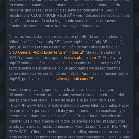
en cualquier momento e intentaríamos avisarle, sin embargo sería
prudente que los revisase por su cuenta periódicamente. Seguir
registrado a “CLUB TRIUMPH ESPAÑA Foro” después de esos cambios
significa que acuerda estar legalmente sometido a esos nuevos
términos tal como fueron actualizados y/o reformados.
Nuestros foros están desarrollados por phpBB (de aquí en adelante
“ellos”, “sus”, “software phpBB”, “www.phpbb.com”, “phpBB Limited”,
“phpBB Teams”) el cual es una solución de foros liberada bajo la “
GNU General Public License v2 en Ingles
” (de aquí en adelante
“GPL”) y puede ser descargada de
www.phpbb.com
. El software
phpBB solamente facilita discusiones basadas en Internet y la GPL
estrictamente los excluye de lo que aprobamos y/o desaprobamos
como conductas y/o contenido permisible. Para más información sobre
phpBB, por favor visite:
https://www.phpbb.com/
.
Acuerda no enviar ningun contenido abusivo, obsceno, vulgar,
difamatorio, indecente, amenazante, sexual o cualquier otro material
que pueda violar cualquier ley de su país, el país donde “CLUB
TRIUMPH ESPAÑA Foro” está instalado o Leyes Internacionales. Hacer
eso provocará que sea inmediata y permanentemente expulsado y, si lo
creemos oportuno, con notificación a su Proveedor de Servicios de
Internet. Las direcciones IP de todos los envíos son registradas como
ayuda para reforzar estas condiciones. Acuerda que “CLUB TRIUMPH
ESPAÑA Foro” tiene derecho a eliminar, editar, mover o cerrar cualquier
tema en cualquier momento que lo creamos conveniente. Como usuario