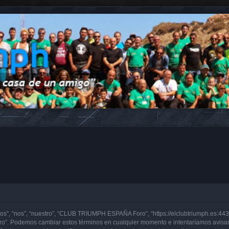
, “nos”, “nuestro”, “CLUB TRIUMPH ESPAÑA Foro”, “https://elclubtriumph.es:443”)
o”. Podemos cambiar estos términos en cualquier momento e intentaríamos avisarl