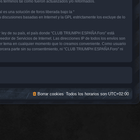
términos tal como fueron actualizados y/o reformados.
 es una solución de foros liberada bajo la “
a discusiones basadas en Internet y la GPL estrictamente los excluye de lo
uier ley de su país, el país donde “CLUB TRIUMPH ESPAÑA Foro” está
edor de Servicios de Internet. Las direcciones IP de todos los envíos son
uier tema en cualquier momento que lo creamos conveniente. Como usuario
tercera parte sin su consentimiento, ni “CLUB TRIUMPH ESPAÑA Foro” ni
Borrar cookies
Todos los horarios son
UTC+02:00