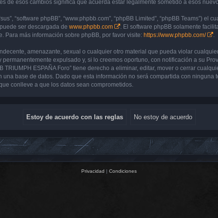
de esos cambios significa que acuerda estar legalmente sometido a esos nuevos 
“sus”, “software phpBB”, “www.phpbb.com”, “phpBB Limited”, “phpBB Teams”) el cual
y puede ser descargada de
www.phpbb.com
. El software phpBB solamente facilit
 Para más información sobre phpBB, por favor visite:
https://www.phpbb.com/
.
 indecente, amenazante, sexual o cualquier otro material que pueda violar cualq
 permanentemente expulsado y, si lo creemos oportuno, con notificación a su Prove
UB TRIUMPH ESPAÑA Foro” tiene derecho a eliminar, editar, mover o cerrar cualq
 una base de datos. Dado que esta información no será compartida con ninguna 
que conlleve a que los datos sean comprometidos.
Privacidad
|
Condiciones