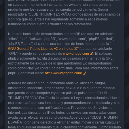
en cualquier momento e intentaríamos avisarle, sin embargo sería
prudente que los revisase por su cuenta periódicamente. Seguir
registrado a “CLUB TRIUMPH ESPAÑA Foro” después de esos cambios
significa que acuerda estar legalmente sometido a esos nuevos
términos tal como fueron actualizados y/o reformados.
Nuestros foros están desarrollados por phpBB (de aquí en adelante
“ellos”, “sus”, “software phpBB”, “www.phpbb.com”, “phpBB Limited”,
“phpBB Teams”) el cual es una solución de foros liberada bajo la “
GNU General Public License v2 en Ingles
” (de aquí en adelante
“GPL”) y puede ser descargada de
www.phpbb.com
. El software
phpBB solamente facilita discusiones basadas en Internet y la GPL
estrictamente los excluye de lo que aprobamos y/o desaprobamos
como conductas y/o contenido permisible. Para más información sobre
phpBB, por favor visite:
https://www.phpbb.com/
.
Acuerda no enviar ningun contenido abusivo, obsceno, vulgar,
difamatorio, indecente, amenazante, sexual o cualquier otro material
que pueda violar cualquier ley de su país, el país donde “CLUB
TRIUMPH ESPAÑA Foro” está instalado o Leyes Internacionales. Hacer
eso provocará que sea inmediata y permanentemente expulsado y, si lo
creemos oportuno, con notificación a su Proveedor de Servicios de
Internet. Las direcciones IP de todos los envíos son registradas como
ayuda para reforzar estas condiciones. Acuerda que “CLUB TRIUMPH
ESPAÑA Foro” tiene derecho a eliminar, editar, mover o cerrar cualquier
tema en cualquier momento que lo creamos conveniente. Como usuario