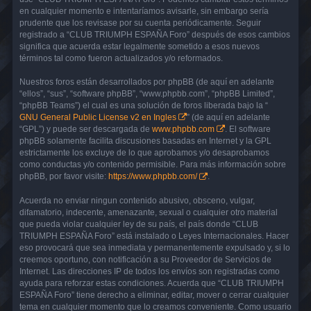
en cualquier momento e intentaríamos avisarle, sin embargo sería
prudente que los revisase por su cuenta periódicamente. Seguir
registrado a “CLUB TRIUMPH ESPAÑA Foro” después de esos cambios
significa que acuerda estar legalmente sometido a esos nuevos
términos tal como fueron actualizados y/o reformados.
Nuestros foros están desarrollados por phpBB (de aquí en adelante
“ellos”, “sus”, “software phpBB”, “www.phpbb.com”, “phpBB Limited”,
“phpBB Teams”) el cual es una solución de foros liberada bajo la “
GNU General Public License v2 en Ingles
” (de aquí en adelante
“GPL”) y puede ser descargada de
www.phpbb.com
. El software
phpBB solamente facilita discusiones basadas en Internet y la GPL
estrictamente los excluye de lo que aprobamos y/o desaprobamos
como conductas y/o contenido permisible. Para más información sobre
phpBB, por favor visite:
https://www.phpbb.com/
.
Acuerda no enviar ningun contenido abusivo, obsceno, vulgar,
difamatorio, indecente, amenazante, sexual o cualquier otro material
que pueda violar cualquier ley de su país, el país donde “CLUB
TRIUMPH ESPAÑA Foro” está instalado o Leyes Internacionales. Hacer
eso provocará que sea inmediata y permanentemente expulsado y, si lo
creemos oportuno, con notificación a su Proveedor de Servicios de
Internet. Las direcciones IP de todos los envíos son registradas como
ayuda para reforzar estas condiciones. Acuerda que “CLUB TRIUMPH
ESPAÑA Foro” tiene derecho a eliminar, editar, mover o cerrar cualquier
tema en cualquier momento que lo creamos conveniente. Como usuario