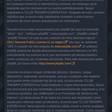
en cualquier momento e intentaríamos avisarle, sin embargo sería
prudente que los revisase por su cuenta periódicamente. Seguir
registrado a “CLUB TRIUMPH ESPAÑA Foro” después de esos cambios
significa que acuerda estar legalmente sometido a esos nuevos
términos tal como fueron actualizados y/o reformados.
Nuestros foros están desarrollados por phpBB (de aquí en adelante
“ellos”, “sus”, “software phpBB”, “www.phpbb.com”, “phpBB Limited”,
“phpBB Teams”) el cual es una solución de foros liberada bajo la “
GNU General Public License v2 en Ingles
” (de aquí en adelante
“GPL”) y puede ser descargada de
www.phpbb.com
. El software
phpBB solamente facilita discusiones basadas en Internet y la GPL
estrictamente los excluye de lo que aprobamos y/o desaprobamos
como conductas y/o contenido permisible. Para más información sobre
phpBB, por favor visite:
https://www.phpbb.com/
.
Acuerda no enviar ningun contenido abusivo, obsceno, vulgar,
difamatorio, indecente, amenazante, sexual o cualquier otro material
que pueda violar cualquier ley de su país, el país donde “CLUB
TRIUMPH ESPAÑA Foro” está instalado o Leyes Internacionales. Hacer
eso provocará que sea inmediata y permanentemente expulsado y, si lo
creemos oportuno, con notificación a su Proveedor de Servicios de
Internet. Las direcciones IP de todos los envíos son registradas como
ayuda para reforzar estas condiciones. Acuerda que “CLUB TRIUMPH
ESPAÑA Foro” tiene derecho a eliminar, editar, mover o cerrar cualquier
tema en cualquier momento que lo creamos conveniente. Como usuario