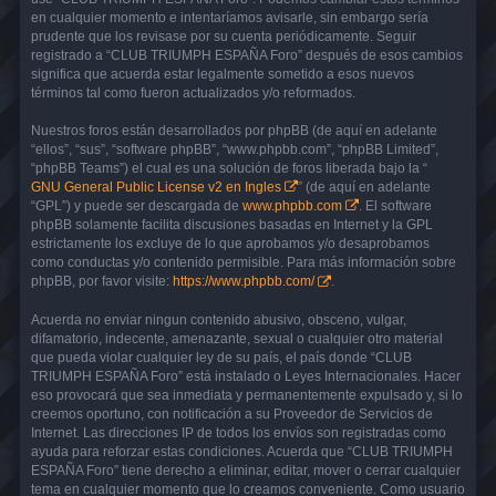
en cualquier momento e intentaríamos avisarle, sin embargo sería
prudente que los revisase por su cuenta periódicamente. Seguir
registrado a “CLUB TRIUMPH ESPAÑA Foro” después de esos cambios
significa que acuerda estar legalmente sometido a esos nuevos
términos tal como fueron actualizados y/o reformados.
Nuestros foros están desarrollados por phpBB (de aquí en adelante
“ellos”, “sus”, “software phpBB”, “www.phpbb.com”, “phpBB Limited”,
“phpBB Teams”) el cual es una solución de foros liberada bajo la “
GNU General Public License v2 en Ingles
” (de aquí en adelante
“GPL”) y puede ser descargada de
www.phpbb.com
. El software
phpBB solamente facilita discusiones basadas en Internet y la GPL
estrictamente los excluye de lo que aprobamos y/o desaprobamos
como conductas y/o contenido permisible. Para más información sobre
phpBB, por favor visite:
https://www.phpbb.com/
.
Acuerda no enviar ningun contenido abusivo, obsceno, vulgar,
difamatorio, indecente, amenazante, sexual o cualquier otro material
que pueda violar cualquier ley de su país, el país donde “CLUB
TRIUMPH ESPAÑA Foro” está instalado o Leyes Internacionales. Hacer
eso provocará que sea inmediata y permanentemente expulsado y, si lo
creemos oportuno, con notificación a su Proveedor de Servicios de
Internet. Las direcciones IP de todos los envíos son registradas como
ayuda para reforzar estas condiciones. Acuerda que “CLUB TRIUMPH
ESPAÑA Foro” tiene derecho a eliminar, editar, mover o cerrar cualquier
tema en cualquier momento que lo creamos conveniente. Como usuario