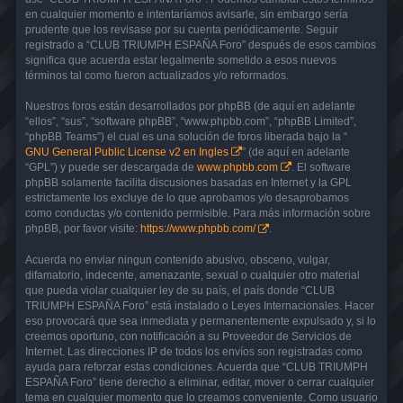
en cualquier momento e intentaríamos avisarle, sin embargo sería
prudente que los revisase por su cuenta periódicamente. Seguir
registrado a “CLUB TRIUMPH ESPAÑA Foro” después de esos cambios
significa que acuerda estar legalmente sometido a esos nuevos
términos tal como fueron actualizados y/o reformados.
Nuestros foros están desarrollados por phpBB (de aquí en adelante
“ellos”, “sus”, “software phpBB”, “www.phpbb.com”, “phpBB Limited”,
“phpBB Teams”) el cual es una solución de foros liberada bajo la “
GNU General Public License v2 en Ingles
” (de aquí en adelante
“GPL”) y puede ser descargada de
www.phpbb.com
. El software
phpBB solamente facilita discusiones basadas en Internet y la GPL
estrictamente los excluye de lo que aprobamos y/o desaprobamos
como conductas y/o contenido permisible. Para más información sobre
phpBB, por favor visite:
https://www.phpbb.com/
.
Acuerda no enviar ningun contenido abusivo, obsceno, vulgar,
difamatorio, indecente, amenazante, sexual o cualquier otro material
que pueda violar cualquier ley de su país, el país donde “CLUB
TRIUMPH ESPAÑA Foro” está instalado o Leyes Internacionales. Hacer
eso provocará que sea inmediata y permanentemente expulsado y, si lo
creemos oportuno, con notificación a su Proveedor de Servicios de
Internet. Las direcciones IP de todos los envíos son registradas como
ayuda para reforzar estas condiciones. Acuerda que “CLUB TRIUMPH
ESPAÑA Foro” tiene derecho a eliminar, editar, mover o cerrar cualquier
tema en cualquier momento que lo creamos conveniente. Como usuario