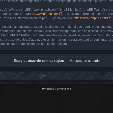
de esos cambios significa que acuerda estar legalmente sometido a esos nuevos 
“sus”, “software phpBB”, “www.phpbb.com”, “phpBB Limited”, “phpBB Teams”) el cual
y puede ser descargada de
www.phpbb.com
. El software phpBB solamente facilit
 Para más información sobre phpBB, por favor visite:
https://www.phpbb.com/
.
 indecente, amenazante, sexual o cualquier otro material que pueda violar cualq
 permanentemente expulsado y, si lo creemos oportuno, con notificación a su Prove
UB TRIUMPH ESPAÑA Foro” tiene derecho a eliminar, editar, mover o cerrar cualq
 una base de datos. Dado que esta información no será compartida con ninguna 
que conlleve a que los datos sean comprometidos.
Privacidad
|
Condiciones