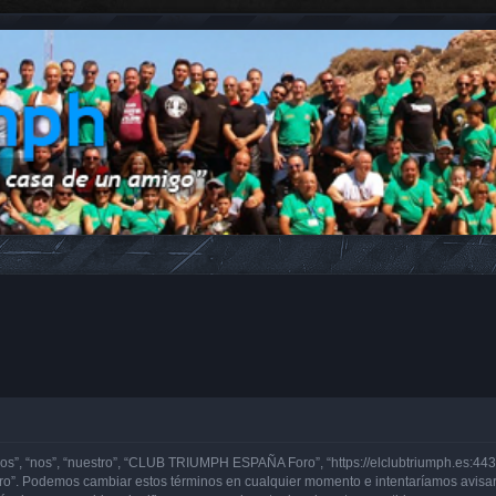
, “nos”, “nuestro”, “CLUB TRIUMPH ESPAÑA Foro”, “https://elclubtriumph.es:443”)
o”. Podemos cambiar estos términos en cualquier momento e intentaríamos avisarl