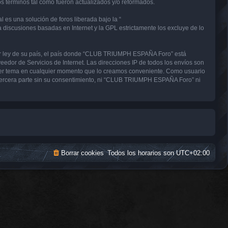
términos tal como fueron actualizados y/o reformados.
 es una solución de foros liberada bajo la “
a discusiones basadas en Internet y la GPL estrictamente los excluye de lo
uier ley de su país, el país donde “CLUB TRIUMPH ESPAÑA Foro” está
edor de Servicios de Internet. Las direcciones IP de todos los envíos son
uier tema en cualquier momento que lo creamos conveniente. Como usuario
tercera parte sin su consentimiento, ni “CLUB TRIUMPH ESPAÑA Foro” ni
Borrar cookies
Todos los horarios son
UTC+02:00