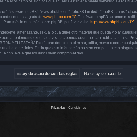
de esos cambios significa que acuerda estar legalmente sometido a esos nuevos 
“sus”, “software phpBB”, “www.phpbb.com”, “phpBB Limited”, “phpBB Teams”) el cual
y puede ser descargada de
www.phpbb.com
. El software phpBB solamente facilit
 Para más información sobre phpBB, por favor visite:
https://www.phpbb.com/
.
 indecente, amenazante, sexual o cualquier otro material que pueda violar cualq
 permanentemente expulsado y, si lo creemos oportuno, con notificación a su Prove
UB TRIUMPH ESPAÑA Foro” tiene derecho a eliminar, editar, mover o cerrar cualq
 una base de datos. Dado que esta información no será compartida con ninguna 
que conlleve a que los datos sean comprometidos.
Privacidad
|
Condiciones