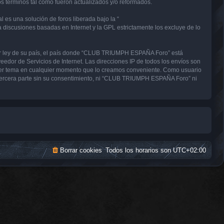
términos tal como fueron actualizados y/o reformados.
 es una solución de foros liberada bajo la “
a discusiones basadas en Internet y la GPL estrictamente los excluye de lo
uier ley de su país, el país donde “CLUB TRIUMPH ESPAÑA Foro” está
edor de Servicios de Internet. Las direcciones IP de todos los envíos son
uier tema en cualquier momento que lo creamos conveniente. Como usuario
tercera parte sin su consentimiento, ni “CLUB TRIUMPH ESPAÑA Foro” ni
Borrar cookies
Todos los horarios son
UTC+02:00