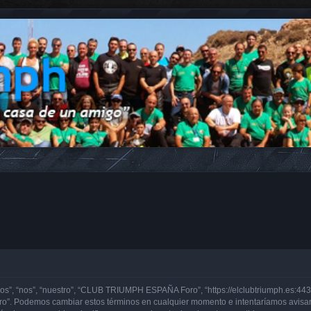
, “nos”, “nuestro”, “CLUB TRIUMPH ESPAÑA Foro”, “https://elclubtriumph.es:443”)
o”. Podemos cambiar estos términos en cualquier momento e intentaríamos avisarl