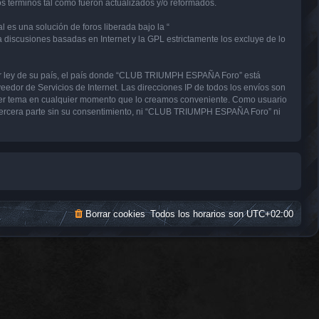
términos tal como fueron actualizados y/o reformados.
 es una solución de foros liberada bajo la “
a discusiones basadas en Internet y la GPL estrictamente los excluye de lo
uier ley de su país, el país donde “CLUB TRIUMPH ESPAÑA Foro” está
edor de Servicios de Internet. Las direcciones IP de todos los envíos son
uier tema en cualquier momento que lo creamos conveniente. Como usuario
tercera parte sin su consentimiento, ni “CLUB TRIUMPH ESPAÑA Foro” ni
Borrar cookies
Todos los horarios son
UTC+02:00