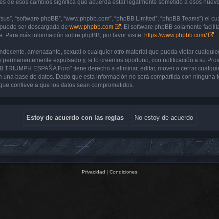
de esos cambios significa que acuerda estar legalmente sometido a esos nuevos 
“sus”, “software phpBB”, “www.phpbb.com”, “phpBB Limited”, “phpBB Teams”) el cual
y puede ser descargada de
www.phpbb.com
. El software phpBB solamente facilit
 Para más información sobre phpBB, por favor visite:
https://www.phpbb.com/
.
 indecente, amenazante, sexual o cualquier otro material que pueda violar cualq
 permanentemente expulsado y, si lo creemos oportuno, con notificación a su Prove
UB TRIUMPH ESPAÑA Foro” tiene derecho a eliminar, editar, mover o cerrar cualq
 una base de datos. Dado que esta información no será compartida con ninguna 
que conlleve a que los datos sean comprometidos.
Privacidad
|
Condiciones