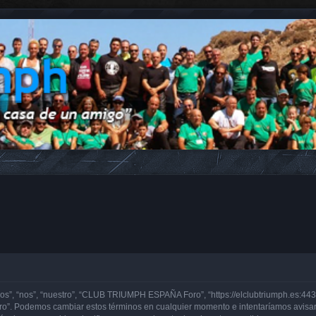
, “nos”, “nuestro”, “CLUB TRIUMPH ESPAÑA Foro”, “https://elclubtriumph.es:443”)
o”. Podemos cambiar estos términos en cualquier momento e intentaríamos avisarl