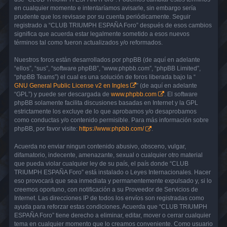
en cualquier momento e intentaríamos avisarle, sin embargo sería
prudente que los revisase por su cuenta periódicamente. Seguir
registrado a “CLUB TRIUMPH ESPAÑA Foro” después de esos cambios
significa que acuerda estar legalmente sometido a esos nuevos
términos tal como fueron actualizados y/o reformados.
Nuestros foros están desarrollados por phpBB (de aquí en adelante
“ellos”, “sus”, “software phpBB”, “www.phpbb.com”, “phpBB Limited”,
“phpBB Teams”) el cual es una solución de foros liberada bajo la “
GNU General Public License v2 en Ingles
” (de aquí en adelante
“GPL”) y puede ser descargada de
www.phpbb.com
. El software
phpBB solamente facilita discusiones basadas en Internet y la GPL
estrictamente los excluye de lo que aprobamos y/o desaprobamos
como conductas y/o contenido permisible. Para más información sobre
phpBB, por favor visite:
https://www.phpbb.com/
.
Acuerda no enviar ningun contenido abusivo, obsceno, vulgar,
difamatorio, indecente, amenazante, sexual o cualquier otro material
que pueda violar cualquier ley de su país, el país donde “CLUB
TRIUMPH ESPAÑA Foro” está instalado o Leyes Internacionales. Hacer
eso provocará que sea inmediata y permanentemente expulsado y, si lo
creemos oportuno, con notificación a su Proveedor de Servicios de
Internet. Las direcciones IP de todos los envíos son registradas como
ayuda para reforzar estas condiciones. Acuerda que “CLUB TRIUMPH
ESPAÑA Foro” tiene derecho a eliminar, editar, mover o cerrar cualquier
tema en cualquier momento que lo creamos conveniente. Como usuario