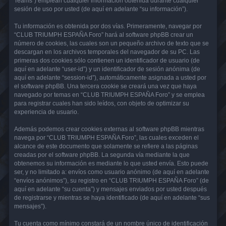
Teams”) emplean cualquier información obtenida durante cualquier
sesión de uso por usted (de aquí en adelante “su información”).
Tu información es obtenida por dos vías. Primeramente, navegar por
“CLUB TRIUMPH ESPAÑA Foro” hará al software phpBB crear un
número de cookies, las cuales son un pequeño archivo de texto que se
descargan en los archivos temporales del navegador de su PC. Las
primeras dos cookies sólo contienen un identificador de usuario (de
aquí en adelante “user-id”) y un identificador de sesión anónima (de
aquí en adelante “session-id”), automáticamente asignada a usted por
el software phpBB. Una tercera cookie se creará una vez que haya
navegado por temas en “CLUB TRIUMPH ESPAÑA Foro” y se emplea
para registrar cuales han sido leídos, con objeto de optimizar su
experiencia de usuario.
Además podemos crear cookies externas al software phpBB mientras
navega por “CLUB TRIUMPH ESPAÑA Foro”, las cuales exceden el
alcance de este documento que solamente se refiere a las páginas
creadas por el software phpBB. La segunda vía mediante la que
obtenemos su información es mediante lo que usted envía. Esto puede
ser, y no limitado a: envíos como usuario anónimo (de aquí en adelante
“envíos anónimos”), su registro en “CLUB TRIUMPH ESPAÑA Foro” (de
aquí en adelante “su cuenta”) y mensajes enviados por usted después
de registrarse y mientras se haya identificado (de aquí en adelante “sus
mensajes”).
Tu cuenta como mínimo constará de un nombre único de identificación