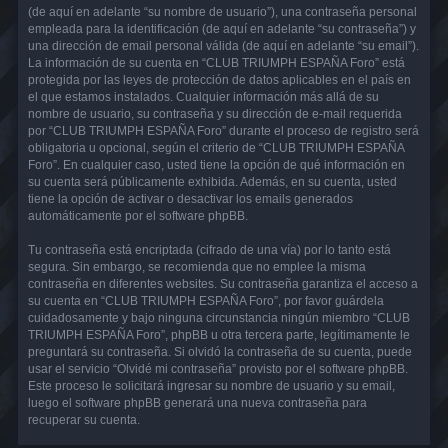
(de aquí en adelante “su nombre de usuario”), una contraseña personal
empleada para la identificación (de aquí en adelante “su contraseña”) y
una dirección de email personal válida (de aquí en adelante “su email”).
La información de su cuenta en “CLUB TRIUMPH ESPAÑA Foro” está
protegida por las leyes de protección de datos aplicables en el país en
el que estamos instalados. Cualquier información más allá de su
nombre de usuario, su contraseña y su dirección de e-mail requerida
por “CLUB TRIUMPH ESPAÑA Foro” durante el proceso de registro será
obligatoria u opcional, según el criterio de “CLUB TRIUMPH ESPAÑA
Foro”. En cualquier caso, usted tiene la opción de qué información en
su cuenta será públicamente exhibida. Además, en su cuenta, usted
tiene la opción de activar o desactivar los emails generados
automáticamente por el software phpBB.
Tu contraseña está encriptada (cifrado de una vía) por lo tanto está
segura. Sin embargo, se recomienda que no emplee la misma
contraseña en diferentes websites. Su contraseña garantiza el acceso a
su cuenta en “CLUB TRIUMPH ESPAÑA Foro”, por favor guárdela
cuidadosamente y bajo ninguna circunstancia ningún miembro “CLUB
TRIUMPH ESPAÑA Foro”, phpBB u otra tercera parte, legítimamente le
preguntará su contraseña. Si olvidó la contraseña de su cuenta, puede
usar el servicio “Olvidé mi contraseña” provisto por el software phpBB.
Este proceso le solicitará ingresar su nombre de usuario y su email,
luego el software phpBB generará una nueva contraseña para
recuperar su cuenta.