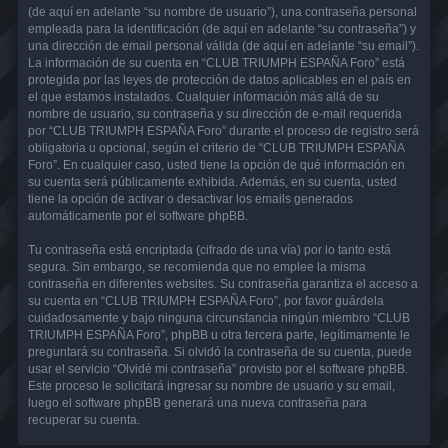
(de aquí en adelante “su nombre de usuario”), una contraseña personal
empleada para la identificación (de aquí en adelante “su contraseña”) y
una dirección de email personal válida (de aquí en adelante “su email”).
La información de su cuenta en “CLUB TRIUMPH ESPAÑA Foro” está
protegida por las leyes de protección de datos aplicables en el país en
el que estamos instalados. Cualquier información más allá de su
nombre de usuario, su contraseña y su dirección de e-mail requerida
por “CLUB TRIUMPH ESPAÑA Foro” durante el proceso de registro será
obligatoria u opcional, según el criterio de “CLUB TRIUMPH ESPAÑA
Foro”. En cualquier caso, usted tiene la opción de qué información en
su cuenta será públicamente exhibida. Además, en su cuenta, usted
tiene la opción de activar o desactivar los emails generados
automáticamente por el software phpBB.
Tu contraseña está encriptada (cifrado de una vía) por lo tanto está
segura. Sin embargo, se recomienda que no emplee la misma
contraseña en diferentes websites. Su contraseña garantiza el acceso a
su cuenta en “CLUB TRIUMPH ESPAÑA Foro”, por favor guárdela
cuidadosamente y bajo ninguna circunstancia ningún miembro “CLUB
TRIUMPH ESPAÑA Foro”, phpBB u otra tercera parte, legítimamente le
preguntará su contraseña. Si olvidó la contraseña de su cuenta, puede
usar el servicio “Olvidé mi contraseña” provisto por el software phpBB.
Este proceso le solicitará ingresar su nombre de usuario y su email,
luego el software phpBB generará una nueva contraseña para
recuperar su cuenta.