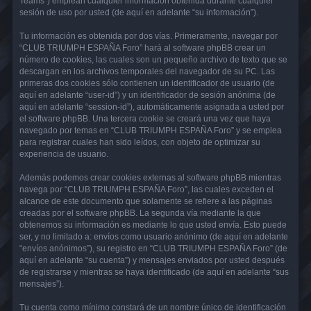
Teams”) emplean cualquier información obtenida durante cualquier
sesión de uso por usted (de aquí en adelante “su información”).
Tu información es obtenida por dos vías. Primeramente, navegar por
“CLUB TRIUMPH ESPAÑA Foro” hará al software phpBB crear un
número de cookies, las cuales son un pequeño archivo de texto que se
descargan en los archivos temporales del navegador de su PC. Las
primeras dos cookies sólo contienen un identificador de usuario (de
aquí en adelante “user-id”) y un identificador de sesión anónima (de
aquí en adelante “session-id”), automáticamente asignada a usted por
el software phpBB. Una tercera cookie se creará una vez que haya
navegado por temas en “CLUB TRIUMPH ESPAÑA Foro” y se emplea
para registrar cuales han sido leídos, con objeto de optimizar su
experiencia de usuario.
Además podemos crear cookies externas al software phpBB mientras
navega por “CLUB TRIUMPH ESPAÑA Foro”, las cuales exceden el
alcance de este documento que solamente se refiere a las páginas
creadas por el software phpBB. La segunda vía mediante la que
obtenemos su información es mediante lo que usted envía. Esto puede
ser, y no limitado a: envíos como usuario anónimo (de aquí en adelante
“envíos anónimos”), su registro en “CLUB TRIUMPH ESPAÑA Foro” (de
aquí en adelante “su cuenta”) y mensajes enviados por usted después
de registrarse y mientras se haya identificado (de aquí en adelante “sus
mensajes”).
Tu cuenta como mínimo constará de un nombre único de identificación