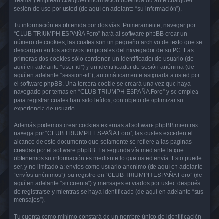
Teams”) emplean cualquier información obtenida durante cualquier
sesión de uso por usted (de aquí en adelante “su información”).
Tu información es obtenida por dos vías. Primeramente, navegar por
“CLUB TRIUMPH ESPAÑA Foro” hará al software phpBB crear un
número de cookies, las cuales son un pequeño archivo de texto que se
descargan en los archivos temporales del navegador de su PC. Las
primeras dos cookies sólo contienen un identificador de usuario (de
aquí en adelante “user-id”) y un identificador de sesión anónima (de
aquí en adelante “session-id”), automáticamente asignada a usted por
el software phpBB. Una tercera cookie se creará una vez que haya
navegado por temas en “CLUB TRIUMPH ESPAÑA Foro” y se emplea
para registrar cuales han sido leídos, con objeto de optimizar su
experiencia de usuario.
Además podemos crear cookies externas al software phpBB mientras
navega por “CLUB TRIUMPH ESPAÑA Foro”, las cuales exceden el
alcance de este documento que solamente se refiere a las páginas
creadas por el software phpBB. La segunda vía mediante la que
obtenemos su información es mediante lo que usted envía. Esto puede
ser, y no limitado a: envíos como usuario anónimo (de aquí en adelante
“envíos anónimos”), su registro en “CLUB TRIUMPH ESPAÑA Foro” (de
aquí en adelante “su cuenta”) y mensajes enviados por usted después
de registrarse y mientras se haya identificado (de aquí en adelante “sus
mensajes”).
Tu cuenta como mínimo constará de un nombre único de identificación