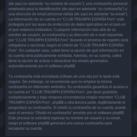
(de aquí en adelante “su nombre de usuario”), una contraseña personal
empleada para la identificación (de aquí en adelante “su contraseña”) y
una dirección de email personal válida (de aquí en adelante “su email”).
La información de su cuenta en “CLUB TRIUMPH ESPAÑA Foro” está
protegida por las leyes de protección de datos aplicables en el país en
el que estamos instalados. Cualquier información más allá de su
nombre de usuario, su contraseña y su dirección de e-mail requerida
por “CLUB TRIUMPH ESPAÑA Foro” durante el proceso de registro será
obligatoria u opcional, según el criterio de “CLUB TRIUMPH ESPAÑA
Foro”. En cualquier caso, usted tiene la opción de qué información en
su cuenta será públicamente exhibida. Además, en su cuenta, usted
tiene la opción de activar o desactivar los emails generados
automáticamente por el software phpBB.
Tu contraseña está encriptada (cifrado de una vía) por lo tanto está
segura. Sin embargo, se recomienda que no emplee la misma
contraseña en diferentes websites. Su contraseña garantiza el acceso a
su cuenta en “CLUB TRIUMPH ESPAÑA Foro”, por favor guárdela
cuidadosamente y bajo ninguna circunstancia ningún miembro “CLUB
TRIUMPH ESPAÑA Foro”, phpBB u otra tercera parte, legítimamente le
preguntará su contraseña. Si olvidó la contraseña de su cuenta, puede
usar el servicio “Olvidé mi contraseña” provisto por el software phpBB.
Este proceso le solicitará ingresar su nombre de usuario y su email,
luego el software phpBB generará una nueva contraseña para
recuperar su cuenta.