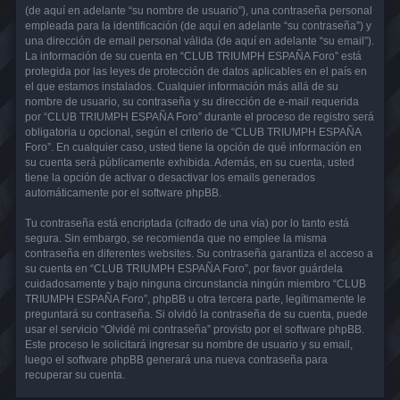
(de aquí en adelante “su nombre de usuario”), una contraseña personal
empleada para la identificación (de aquí en adelante “su contraseña”) y
una dirección de email personal válida (de aquí en adelante “su email”).
La información de su cuenta en “CLUB TRIUMPH ESPAÑA Foro” está
protegida por las leyes de protección de datos aplicables en el país en
el que estamos instalados. Cualquier información más allá de su
nombre de usuario, su contraseña y su dirección de e-mail requerida
por “CLUB TRIUMPH ESPAÑA Foro” durante el proceso de registro será
obligatoria u opcional, según el criterio de “CLUB TRIUMPH ESPAÑA
Foro”. En cualquier caso, usted tiene la opción de qué información en
su cuenta será públicamente exhibida. Además, en su cuenta, usted
tiene la opción de activar o desactivar los emails generados
automáticamente por el software phpBB.
Tu contraseña está encriptada (cifrado de una vía) por lo tanto está
segura. Sin embargo, se recomienda que no emplee la misma
contraseña en diferentes websites. Su contraseña garantiza el acceso a
su cuenta en “CLUB TRIUMPH ESPAÑA Foro”, por favor guárdela
cuidadosamente y bajo ninguna circunstancia ningún miembro “CLUB
TRIUMPH ESPAÑA Foro”, phpBB u otra tercera parte, legítimamente le
preguntará su contraseña. Si olvidó la contraseña de su cuenta, puede
usar el servicio “Olvidé mi contraseña” provisto por el software phpBB.
Este proceso le solicitará ingresar su nombre de usuario y su email,
luego el software phpBB generará una nueva contraseña para
recuperar su cuenta.