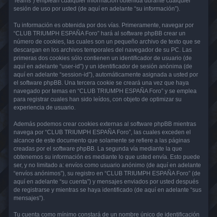
Teams”) emplean cualquier información obtenida durante cualquier
sesión de uso por usted (de aquí en adelante “su información”).
Tu información es obtenida por dos vías. Primeramente, navegar por
“CLUB TRIUMPH ESPAÑA Foro” hará al software phpBB crear un
número de cookies, las cuales son un pequeño archivo de texto que se
descargan en los archivos temporales del navegador de su PC. Las
primeras dos cookies sólo contienen un identificador de usuario (de
aquí en adelante “user-id”) y un identificador de sesión anónima (de
aquí en adelante “session-id”), automáticamente asignada a usted por
el software phpBB. Una tercera cookie se creará una vez que haya
navegado por temas en “CLUB TRIUMPH ESPAÑA Foro” y se emplea
para registrar cuales han sido leídos, con objeto de optimizar su
experiencia de usuario.
Además podemos crear cookies externas al software phpBB mientras
navega por “CLUB TRIUMPH ESPAÑA Foro”, las cuales exceden el
alcance de este documento que solamente se refiere a las páginas
creadas por el software phpBB. La segunda vía mediante la que
obtenemos su información es mediante lo que usted envía. Esto puede
ser, y no limitado a: envíos como usuario anónimo (de aquí en adelante
“envíos anónimos”), su registro en “CLUB TRIUMPH ESPAÑA Foro” (de
aquí en adelante “su cuenta”) y mensajes enviados por usted después
de registrarse y mientras se haya identificado (de aquí en adelante “sus
mensajes”).
Tu cuenta como mínimo constará de un nombre único de identificación