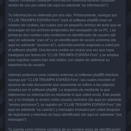
Teams”) emplean cualquier información obtenida durante cualquier
sesión de uso por usted (de aquí en adelante “su información”).
Tu información es obtenida por dos vías. Primeramente, navegar por
“CLUB TRIUMPH ESPAÑA Foro” hará al software phpBB crear un
número de cookies, las cuales son un pequeño archivo de texto que se
descargan en los archivos temporales del navegador de su PC. Las
primeras dos cookies sólo contienen un identificador de usuario (de
aquí en adelante “user-id”) y un identificador de sesión anónima (de
aquí en adelante “session-id”), automáticamente asignada a usted por
el software phpBB. Una tercera cookie se creará una vez que haya
navegado por temas en “CLUB TRIUMPH ESPAÑA Foro” y se emplea
para registrar cuales han sido leídos, con objeto de optimizar su
experiencia de usuario.
Además podemos crear cookies externas al software phpBB mientras
navega por “CLUB TRIUMPH ESPAÑA Foro”, las cuales exceden el
alcance de este documento que solamente se refiere a las páginas
creadas por el software phpBB. La segunda vía mediante la que
obtenemos su información es mediante lo que usted envía. Esto puede
ser, y no limitado a: envíos como usuario anónimo (de aquí en adelante
“envíos anónimos”), su registro en “CLUB TRIUMPH ESPAÑA Foro” (de
aquí en adelante “su cuenta”) y mensajes enviados por usted después
de registrarse y mientras se haya identificado (de aquí en adelante “sus
mensajes”).
Tu cuenta como mínimo constará de un nombre único de identificación