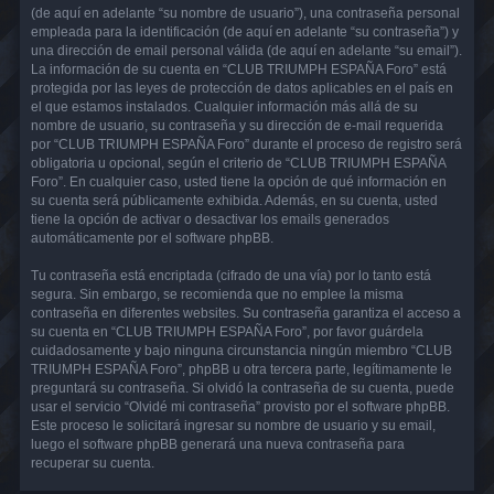
(de aquí en adelante “su nombre de usuario”), una contraseña personal
empleada para la identificación (de aquí en adelante “su contraseña”) y
una dirección de email personal válida (de aquí en adelante “su email”).
La información de su cuenta en “CLUB TRIUMPH ESPAÑA Foro” está
protegida por las leyes de protección de datos aplicables en el país en
el que estamos instalados. Cualquier información más allá de su
nombre de usuario, su contraseña y su dirección de e-mail requerida
por “CLUB TRIUMPH ESPAÑA Foro” durante el proceso de registro será
obligatoria u opcional, según el criterio de “CLUB TRIUMPH ESPAÑA
Foro”. En cualquier caso, usted tiene la opción de qué información en
su cuenta será públicamente exhibida. Además, en su cuenta, usted
tiene la opción de activar o desactivar los emails generados
automáticamente por el software phpBB.
Tu contraseña está encriptada (cifrado de una vía) por lo tanto está
segura. Sin embargo, se recomienda que no emplee la misma
contraseña en diferentes websites. Su contraseña garantiza el acceso a
su cuenta en “CLUB TRIUMPH ESPAÑA Foro”, por favor guárdela
cuidadosamente y bajo ninguna circunstancia ningún miembro “CLUB
TRIUMPH ESPAÑA Foro”, phpBB u otra tercera parte, legítimamente le
preguntará su contraseña. Si olvidó la contraseña de su cuenta, puede
usar el servicio “Olvidé mi contraseña” provisto por el software phpBB.
Este proceso le solicitará ingresar su nombre de usuario y su email,
luego el software phpBB generará una nueva contraseña para
recuperar su cuenta.