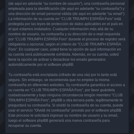
(de aquí en adelante “su nombre de usuario”), una contraseña personal
empleada para la identificación (de aquí en adelante “su contraseña”) y
una dirección de email personal válida (de aquí en adelante “su email”).
La información de su cuenta en “CLUB TRIUMPH ESPAÑA Foro” está
protegida por las leyes de protección de datos aplicables en el país en
el que estamos instalados. Cualquier información más allá de su
nombre de usuario, su contraseña y su dirección de e-mail requerida
por “CLUB TRIUMPH ESPAÑA Foro” durante el proceso de registro será
obligatoria u opcional, según el criterio de “CLUB TRIUMPH ESPAÑA
Foro”. En cualquier caso, usted tiene la opción de qué información en
su cuenta será públicamente exhibida. Además, en su cuenta, usted
tiene la opción de activar o desactivar los emails generados
automáticamente por el software phpBB.
Tu contraseña está encriptada (cifrado de una vía) por lo tanto está
segura. Sin embargo, se recomienda que no emplee la misma
contraseña en diferentes websites. Su contraseña garantiza el acceso a
su cuenta en “CLUB TRIUMPH ESPAÑA Foro”, por favor guárdela
cuidadosamente y bajo ninguna circunstancia ningún miembro “CLUB
TRIUMPH ESPAÑA Foro”, phpBB u otra tercera parte, legítimamente le
preguntará su contraseña. Si olvidó la contraseña de su cuenta, puede
usar el servicio “Olvidé mi contraseña” provisto por el software phpBB.
Este proceso le solicitará ingresar su nombre de usuario y su email,
luego el software phpBB generará una nueva contraseña para
recuperar su cuenta.