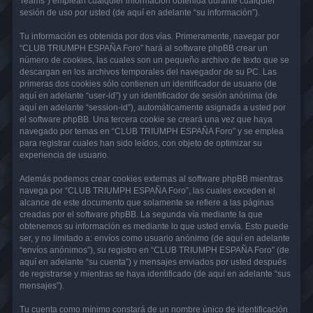
Teams”) emplean cualquier información obtenida durante cualquier
sesión de uso por usted (de aquí en adelante “su información”).
Tu información es obtenida por dos vías. Primeramente, navegar por
“CLUB TRIUMPH ESPAÑA Foro” hará al software phpBB crear un
número de cookies, las cuales son un pequeño archivo de texto que se
descargan en los archivos temporales del navegador de su PC. Las
primeras dos cookies sólo contienen un identificador de usuario (de
aquí en adelante “user-id”) y un identificador de sesión anónima (de
aquí en adelante “session-id”), automáticamente asignada a usted por
el software phpBB. Una tercera cookie se creará una vez que haya
navegado por temas en “CLUB TRIUMPH ESPAÑA Foro” y se emplea
para registrar cuales han sido leídos, con objeto de optimizar su
experiencia de usuario.
Además podemos crear cookies externas al software phpBB mientras
navega por “CLUB TRIUMPH ESPAÑA Foro”, las cuales exceden el
alcance de este documento que solamente se refiere a las páginas
creadas por el software phpBB. La segunda vía mediante la que
obtenemos su información es mediante lo que usted envía. Esto puede
ser, y no limitado a: envíos como usuario anónimo (de aquí en adelante
“envíos anónimos”), su registro en “CLUB TRIUMPH ESPAÑA Foro” (de
aquí en adelante “su cuenta”) y mensajes enviados por usted después
de registrarse y mientras se haya identificado (de aquí en adelante “sus
mensajes”).
Tu cuenta como mínimo constará de un nombre único de identificación