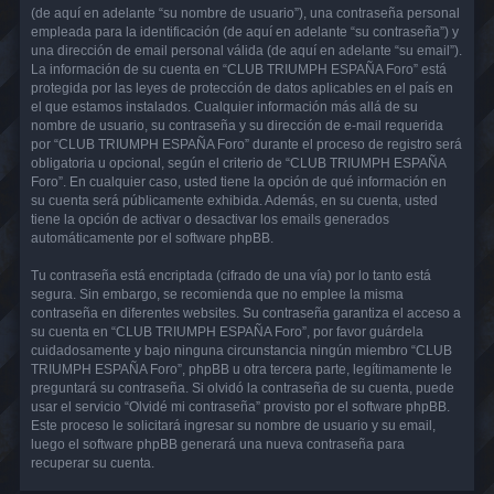
(de aquí en adelante “su nombre de usuario”), una contraseña personal
empleada para la identificación (de aquí en adelante “su contraseña”) y
una dirección de email personal válida (de aquí en adelante “su email”).
La información de su cuenta en “CLUB TRIUMPH ESPAÑA Foro” está
protegida por las leyes de protección de datos aplicables en el país en
el que estamos instalados. Cualquier información más allá de su
nombre de usuario, su contraseña y su dirección de e-mail requerida
por “CLUB TRIUMPH ESPAÑA Foro” durante el proceso de registro será
obligatoria u opcional, según el criterio de “CLUB TRIUMPH ESPAÑA
Foro”. En cualquier caso, usted tiene la opción de qué información en
su cuenta será públicamente exhibida. Además, en su cuenta, usted
tiene la opción de activar o desactivar los emails generados
automáticamente por el software phpBB.
Tu contraseña está encriptada (cifrado de una vía) por lo tanto está
segura. Sin embargo, se recomienda que no emplee la misma
contraseña en diferentes websites. Su contraseña garantiza el acceso a
su cuenta en “CLUB TRIUMPH ESPAÑA Foro”, por favor guárdela
cuidadosamente y bajo ninguna circunstancia ningún miembro “CLUB
TRIUMPH ESPAÑA Foro”, phpBB u otra tercera parte, legítimamente le
preguntará su contraseña. Si olvidó la contraseña de su cuenta, puede
usar el servicio “Olvidé mi contraseña” provisto por el software phpBB.
Este proceso le solicitará ingresar su nombre de usuario y su email,
luego el software phpBB generará una nueva contraseña para
recuperar su cuenta.