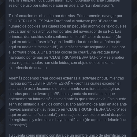
Teams”) emplean cualquier información obtenida durante cualquier
sesión de uso por usted (de aquí en adelante “su información”).
Tu información es obtenida por dos vías. Primeramente, navegar por
“CLUB TRIUMPH ESPAÑA Foro” hará al software phpBB crear un
número de cookies, las cuales son un pequeño archivo de texto que se
descargan en los archivos temporales del navegador de su PC. Las
primeras dos cookies sólo contienen un identificador de usuario (de
aquí en adelante “user-id”) y un identificador de sesión anónima (de
aquí en adelante “session-id”), automáticamente asignada a usted por
el software phpBB. Una tercera cookie se creará una vez que haya
navegado por temas en “CLUB TRIUMPH ESPAÑA Foro” y se emplea
para registrar cuales han sido leídos, con objeto de optimizar su
experiencia de usuario.
Además podemos crear cookies externas al software phpBB mientras
navega por “CLUB TRIUMPH ESPAÑA Foro”, las cuales exceden el
alcance de este documento que solamente se refiere a las páginas
creadas por el software phpBB. La segunda vía mediante la que
obtenemos su información es mediante lo que usted envía. Esto puede
ser, y no limitado a: envíos como usuario anónimo (de aquí en adelante
“envíos anónimos”), su registro en “CLUB TRIUMPH ESPAÑA Foro” (de
aquí en adelante “su cuenta”) y mensajes enviados por usted después
de registrarse y mientras se haya identificado (de aquí en adelante “sus
mensajes”).
Tu cuenta como mínimo constará de un nombre único de identificación