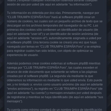
Teams”) emplean cualquier información obtenida durante cualquier
sesión de uso por usted (de aquí en adelante “su información”).
Tu información es obtenida por dos vías. Primeramente, navegar por
“CLUB TRIUMPH ESPAÑA Foro” hará al software phpBB crear un
número de cookies, las cuales son un pequeño archivo de texto que se
descargan en los archivos temporales del navegador de su PC. Las
primeras dos cookies sólo contienen un identificador de usuario (de
aquí en adelante “user-id”) y un identificador de sesión anónima (de
aquí en adelante “session-id”), automáticamente asignada a usted por
el software phpBB. Una tercera cookie se creará una vez que haya
navegado por temas en “CLUB TRIUMPH ESPAÑA Foro” y se emplea
para registrar cuales han sido leídos, con objeto de optimizar su
experiencia de usuario.
Además podemos crear cookies externas al software phpBB mientras
navega por “CLUB TRIUMPH ESPAÑA Foro”, las cuales exceden el
alcance de este documento que solamente se refiere a las páginas
creadas por el software phpBB. La segunda vía mediante la que
obtenemos su información es mediante lo que usted envía. Esto puede
ser, y no limitado a: envíos como usuario anónimo (de aquí en adelante
“envíos anónimos”), su registro en “CLUB TRIUMPH ESPAÑA Foro” (de
aquí en adelante “su cuenta”) y mensajes enviados por usted después
de registrarse y mientras se haya identificado (de aquí en adelante “sus
mensajes”).
Tu cuenta como mínimo constará de un nombre único de identificación