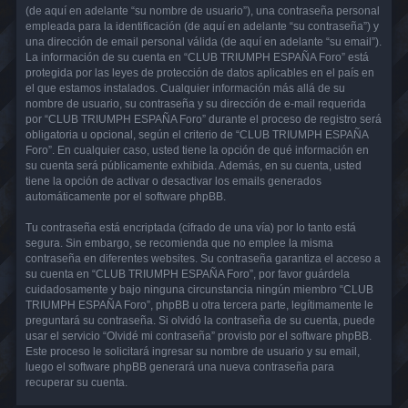
(de aquí en adelante “su nombre de usuario”), una contraseña personal
empleada para la identificación (de aquí en adelante “su contraseña”) y
una dirección de email personal válida (de aquí en adelante “su email”).
La información de su cuenta en “CLUB TRIUMPH ESPAÑA Foro” está
protegida por las leyes de protección de datos aplicables en el país en
el que estamos instalados. Cualquier información más allá de su
nombre de usuario, su contraseña y su dirección de e-mail requerida
por “CLUB TRIUMPH ESPAÑA Foro” durante el proceso de registro será
obligatoria u opcional, según el criterio de “CLUB TRIUMPH ESPAÑA
Foro”. En cualquier caso, usted tiene la opción de qué información en
su cuenta será públicamente exhibida. Además, en su cuenta, usted
tiene la opción de activar o desactivar los emails generados
automáticamente por el software phpBB.
Tu contraseña está encriptada (cifrado de una vía) por lo tanto está
segura. Sin embargo, se recomienda que no emplee la misma
contraseña en diferentes websites. Su contraseña garantiza el acceso a
su cuenta en “CLUB TRIUMPH ESPAÑA Foro”, por favor guárdela
cuidadosamente y bajo ninguna circunstancia ningún miembro “CLUB
TRIUMPH ESPAÑA Foro”, phpBB u otra tercera parte, legítimamente le
preguntará su contraseña. Si olvidó la contraseña de su cuenta, puede
usar el servicio “Olvidé mi contraseña” provisto por el software phpBB.
Este proceso le solicitará ingresar su nombre de usuario y su email,
luego el software phpBB generará una nueva contraseña para
recuperar su cuenta.