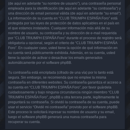
(de aquí en adelante “su nombre de usuario”), una contraseña personal
empleada para la identificación (de aquí en adelante “su contraseña”) y
una dirección de email personal válida (de aquí en adelante “su email”).
La información de su cuenta en “CLUB TRIUMPH ESPAÑA Foro” está
protegida por las leyes de protección de datos aplicables en el país en
el que estamos instalados. Cualquier información más allá de su
nombre de usuario, su contraseña y su dirección de e-mail requerida
por “CLUB TRIUMPH ESPAÑA Foro” durante el proceso de registro será
obligatoria u opcional, según el criterio de “CLUB TRIUMPH ESPAÑA
Foro”. En cualquier caso, usted tiene la opción de qué información en
su cuenta será públicamente exhibida. Además, en su cuenta, usted
tiene la opción de activar o desactivar los emails generados
automáticamente por el software phpBB.
Tu contraseña está encriptada (cifrado de una vía) por lo tanto está
segura. Sin embargo, se recomienda que no emplee la misma
contraseña en diferentes websites. Su contraseña garantiza el acceso a
su cuenta en “CLUB TRIUMPH ESPAÑA Foro”, por favor guárdela
cuidadosamente y bajo ninguna circunstancia ningún miembro “CLUB
TRIUMPH ESPAÑA Foro”, phpBB u otra tercera parte, legítimamente le
preguntará su contraseña. Si olvidó la contraseña de su cuenta, puede
usar el servicio “Olvidé mi contraseña” provisto por el software phpBB.
Este proceso le solicitará ingresar su nombre de usuario y su email,
luego el software phpBB generará una nueva contraseña para
recuperar su cuenta.