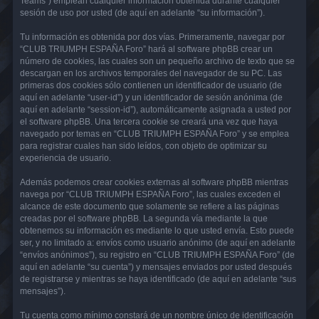
Teams”) emplean cualquier información obtenida durante cualquier
sesión de uso por usted (de aquí en adelante “su información”).
Tu información es obtenida por dos vías. Primeramente, navegar por
“CLUB TRIUMPH ESPAÑA Foro” hará al software phpBB crear un
número de cookies, las cuales son un pequeño archivo de texto que se
descargan en los archivos temporales del navegador de su PC. Las
primeras dos cookies sólo contienen un identificador de usuario (de
aquí en adelante “user-id”) y un identificador de sesión anónima (de
aquí en adelante “session-id”), automáticamente asignada a usted por
el software phpBB. Una tercera cookie se creará una vez que haya
navegado por temas en “CLUB TRIUMPH ESPAÑA Foro” y se emplea
para registrar cuales han sido leídos, con objeto de optimizar su
experiencia de usuario.
Además podemos crear cookies externas al software phpBB mientras
navega por “CLUB TRIUMPH ESPAÑA Foro”, las cuales exceden el
alcance de este documento que solamente se refiere a las páginas
creadas por el software phpBB. La segunda vía mediante la que
obtenemos su información es mediante lo que usted envía. Esto puede
ser, y no limitado a: envíos como usuario anónimo (de aquí en adelante
“envíos anónimos”), su registro en “CLUB TRIUMPH ESPAÑA Foro” (de
aquí en adelante “su cuenta”) y mensajes enviados por usted después
de registrarse y mientras se haya identificado (de aquí en adelante “sus
mensajes”).
Tu cuenta como mínimo constará de un nombre único de identificación