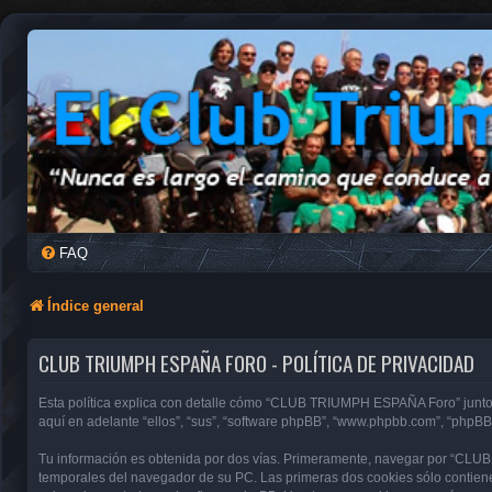
FAQ
Índice general
CLUB TRIUMPH ESPAÑA FORO - POLÍTICA DE PRIVACIDAD
Esta política explica con detalle cómo “CLUB TRIUMPH ESPAÑA Foro” junto 
aquí en adelante “ellos”, “sus”, “software phpBB”, “www.phpbb.com”, “phpBB
Tu información es obtenida por dos vías. Primeramente, navegar por “CLU
temporales del navegador de su PC. Las primeras dos cookies sólo contienen