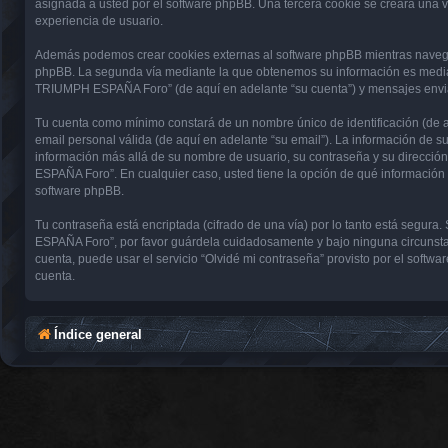
asignada a usted por el software phpBB. Una tercera cookie se creará una
experiencia de usuario.
Además podemos crear cookies externas al software phpBB mientras navega
phpBB. La segunda vía mediante la que obtenemos su información es mediant
TRIUMPH ESPAÑA Foro” (de aquí en adelante “su cuenta”) y mensajes enviado
Tu cuenta como mínimo constará de un nombre único de identificación (de aq
email personal válida (de aquí en adelante “su email”). La información de
información más allá de su nombre de usuario, su contraseña y su direcci
ESPAÑA Foro”. En cualquier caso, usted tiene la opción de qué información 
software phpBB.
Tu contraseña está encriptada (cifrado de una vía) por lo tanto está seg
ESPAÑA Foro”, por favor guárdela cuidadosamente y bajo ninguna circunsta
cuenta, puede usar el servicio “Olvidé mi contraseña” provisto por el soft
cuenta.
Índice general