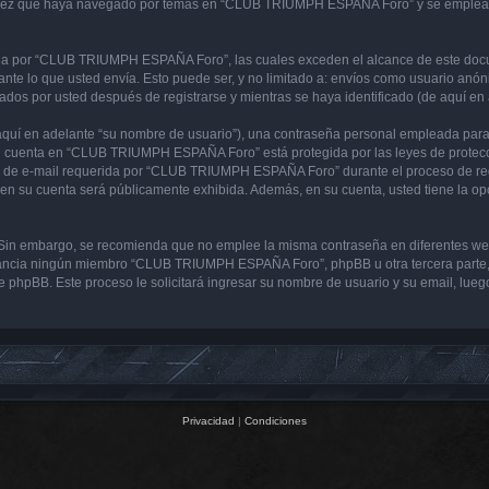
 vez que haya navegado por temas en “CLUB TRIUMPH ESPAÑA Foro” y se emplea par
 por “CLUB TRIUMPH ESPAÑA Foro”, las cuales exceden el alcance de este docume
e lo que usted envía. Esto puede ser, y no limitado a: envíos como usuario anón
s por usted después de registrarse y mientras se haya identificado (de aquí en 
uí en adelante “su nombre de usuario”), una contraseña personal empleada para la
 su cuenta en “CLUB TRIUMPH ESPAÑA Foro” está protegida por las leyes de protecci
ón de e-mail requerida por “CLUB TRIUMPH ESPAÑA Foro” durante el proceso de regi
en su cuenta será públicamente exhibida. Además, en su cuenta, usted tiene la op
ura. Sin embargo, se recomienda que no emplee la misma contraseña en diferentes 
ncia ningún miembro “CLUB TRIUMPH ESPAÑA Foro”, phpBB u otra tercera parte, le
ware phpBB. Este proceso le solicitará ingresar su nombre de usuario y su email, l
Privacidad
|
Condiciones