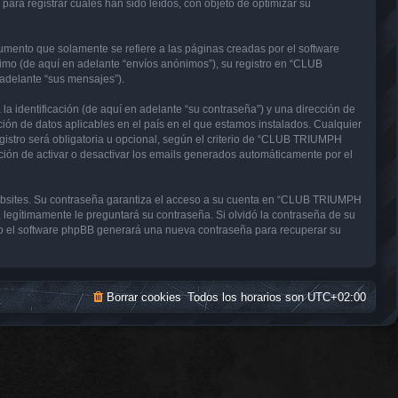
a registrar cuales han sido leídos, con objeto de optimizar su
nto que solamente se refiere a las páginas creadas por el software
imo (de aquí en adelante “envíos anónimos”), su registro en “CLUB
adelante “sus mensajes”).
 identificación (de aquí en adelante “su contraseña”) y una dirección de
ón de datos aplicables en el país en el que estamos instalados. Cualquier
stro será obligatoria u opcional, según el criterio de “CLUB TRIUMPH
ción de activar o desactivar los emails generados automáticamente por el
websites. Su contraseña garantiza el acceso a su cuenta en “CLUB TRIUMPH
gítimamente le preguntará su contraseña. Si olvidó la contraseña de su
uego el software phpBB generará una nueva contraseña para recuperar su
Borrar cookies
Todos los horarios son
UTC+02:00