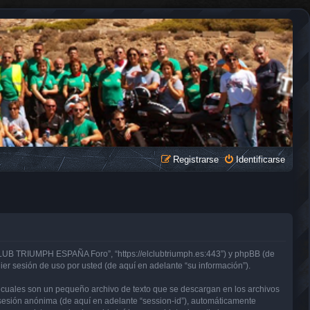
Registrarse
Identificarse
CLUB TRIUMPH ESPAÑA Foro”, “https://elclubtriumph.es:443”) y phpBB (de
er sesión de uso por usted (de aquí en adelante “su información”).
cuales son un pequeño archivo de texto que se descargan en los archivos
e sesión anónima (de aquí en adelante “session-id”), automáticamente