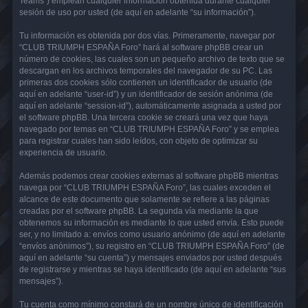
Teams”) emplean cualquier información obtenida durante cualquier
sesión de uso por usted (de aquí en adelante “su información”).
Tu información es obtenida por dos vías. Primeramente, navegar por
“CLUB TRIUMPH ESPAÑA Foro” hará al software phpBB crear un
número de cookies, las cuales son un pequeño archivo de texto que se
descargan en los archivos temporales del navegador de su PC. Las
primeras dos cookies sólo contienen un identificador de usuario (de
aquí en adelante “user-id”) y un identificador de sesión anónima (de
aquí en adelante “session-id”), automáticamente asignada a usted por
el software phpBB. Una tercera cookie se creará una vez que haya
navegado por temas en “CLUB TRIUMPH ESPAÑA Foro” y se emplea
para registrar cuales han sido leídos, con objeto de optimizar su
experiencia de usuario.
Además podemos crear cookies externas al software phpBB mientras
navega por “CLUB TRIUMPH ESPAÑA Foro”, las cuales exceden el
alcance de este documento que solamente se refiere a las páginas
creadas por el software phpBB. La segunda vía mediante la que
obtenemos su información es mediante lo que usted envía. Esto puede
ser, y no limitado a: envíos como usuario anónimo (de aquí en adelante
“envíos anónimos”), su registro en “CLUB TRIUMPH ESPAÑA Foro” (de
aquí en adelante “su cuenta”) y mensajes enviados por usted después
de registrarse y mientras se haya identificado (de aquí en adelante “sus
mensajes”).
Tu cuenta como mínimo constará de un nombre único de identificación