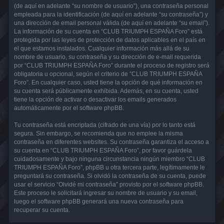
(de aquí en adelante “su nombre de usuario”), una contraseña personal
empleada para la identificación (de aquí en adelante “su contraseña”) y
una dirección de email personal válida (de aquí en adelante “su email”).
La información de su cuenta en “CLUB TRIUMPH ESPAÑA Foro” está
protegida por las leyes de protección de datos aplicables en el país en
el que estamos instalados. Cualquier información más allá de su
nombre de usuario, su contraseña y su dirección de e-mail requerida
por “CLUB TRIUMPH ESPAÑA Foro” durante el proceso de registro será
obligatoria u opcional, según el criterio de “CLUB TRIUMPH ESPAÑA
Foro”. En cualquier caso, usted tiene la opción de qué información en
su cuenta será públicamente exhibida. Además, en su cuenta, usted
tiene la opción de activar o desactivar los emails generados
automáticamente por el software phpBB.
Tu contraseña está encriptada (cifrado de una vía) por lo tanto está
segura. Sin embargo, se recomienda que no emplee la misma
contraseña en diferentes websites. Su contraseña garantiza el acceso a
su cuenta en “CLUB TRIUMPH ESPAÑA Foro”, por favor guárdela
cuidadosamente y bajo ninguna circunstancia ningún miembro “CLUB
TRIUMPH ESPAÑA Foro”, phpBB u otra tercera parte, legítimamente le
preguntará su contraseña. Si olvidó la contraseña de su cuenta, puede
usar el servicio “Olvidé mi contraseña” provisto por el software phpBB.
Este proceso le solicitará ingresar su nombre de usuario y su email,
luego el software phpBB generará una nueva contraseña para
recuperar su cuenta.