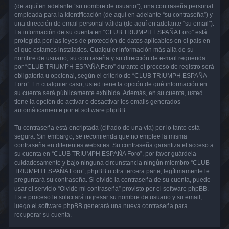
(de aquí en adelante “su nombre de usuario”), una contraseña personal
empleada para la identificación (de aquí en adelante “su contraseña”) y
una dirección de email personal válida (de aquí en adelante “su email”).
La información de su cuenta en “CLUB TRIUMPH ESPAÑA Foro” está
protegida por las leyes de protección de datos aplicables en el país en
el que estamos instalados. Cualquier información más allá de su
nombre de usuario, su contraseña y su dirección de e-mail requerida
por “CLUB TRIUMPH ESPAÑA Foro” durante el proceso de registro será
obligatoria u opcional, según el criterio de “CLUB TRIUMPH ESPAÑA
Foro”. En cualquier caso, usted tiene la opción de qué información en
su cuenta será públicamente exhibida. Además, en su cuenta, usted
tiene la opción de activar o desactivar los emails generados
automáticamente por el software phpBB.
Tu contraseña está encriptada (cifrado de una vía) por lo tanto está
segura. Sin embargo, se recomienda que no emplee la misma
contraseña en diferentes websites. Su contraseña garantiza el acceso a
su cuenta en “CLUB TRIUMPH ESPAÑA Foro”, por favor guárdela
cuidadosamente y bajo ninguna circunstancia ningún miembro “CLUB
TRIUMPH ESPAÑA Foro”, phpBB u otra tercera parte, legítimamente le
preguntará su contraseña. Si olvidó la contraseña de su cuenta, puede
usar el servicio “Olvidé mi contraseña” provisto por el software phpBB.
Este proceso le solicitará ingresar su nombre de usuario y su email,
luego el software phpBB generará una nueva contraseña para
recuperar su cuenta.