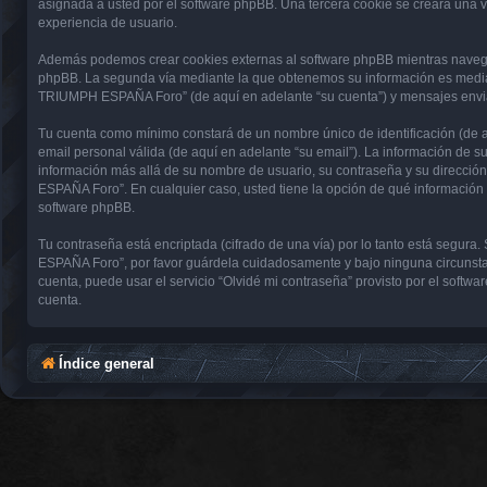
asignada a usted por el software phpBB. Una tercera cookie se creará una
experiencia de usuario.
Además podemos crear cookies externas al software phpBB mientras navega
phpBB. La segunda vía mediante la que obtenemos su información es mediant
TRIUMPH ESPAÑA Foro” (de aquí en adelante “su cuenta”) y mensajes enviado
Tu cuenta como mínimo constará de un nombre único de identificación (de aq
email personal válida (de aquí en adelante “su email”). La información de
información más allá de su nombre de usuario, su contraseña y su direcci
ESPAÑA Foro”. En cualquier caso, usted tiene la opción de qué información 
software phpBB.
Tu contraseña está encriptada (cifrado de una vía) por lo tanto está seg
ESPAÑA Foro”, por favor guárdela cuidadosamente y bajo ninguna circunsta
cuenta, puede usar el servicio “Olvidé mi contraseña” provisto por el soft
cuenta.
Índice general