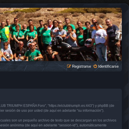
Registrarse
Identificarse
CLUB TRIUMPH ESPAÑA Foro”, “https://elclubtriumph.es:443”) y phpBB (de
er sesión de uso por usted (de aquí en adelante “su información”).
cuales son un pequeño archivo de texto que se descargan en los archivos
e sesión anónima (de aquí en adelante “session-id”), automáticamente