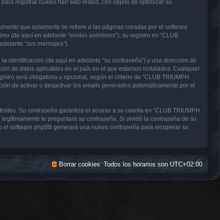
a registrar cuales han sido leídos, con objeto de optimizar su
nto que solamente se refiere a las páginas creadas por el software
imo (de aquí en adelante “envíos anónimos”), su registro en “CLUB
adelante “sus mensajes”).
 identificación (de aquí en adelante “su contraseña”) y una dirección de
ón de datos aplicables en el país en el que estamos instalados. Cualquier
stro será obligatoria u opcional, según el criterio de “CLUB TRIUMPH
ción de activar o desactivar los emails generados automáticamente por el
websites. Su contraseña garantiza el acceso a su cuenta en “CLUB TRIUMPH
gítimamente le preguntará su contraseña. Si olvidó la contraseña de su
uego el software phpBB generará una nueva contraseña para recuperar su
Borrar cookies
Todos los horarios son
UTC+02:00