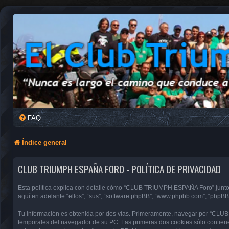
FAQ
Índice general
CLUB TRIUMPH ESPAÑA FORO - POLÍTICA DE PRIVACIDAD
Esta política explica con detalle cómo “CLUB TRIUMPH ESPAÑA Foro” junto 
aquí en adelante “ellos”, “sus”, “software phpBB”, “www.phpbb.com”, “phpBB
Tu información es obtenida por dos vías. Primeramente, navegar por “CLU
temporales del navegador de su PC. Las primeras dos cookies sólo contienen