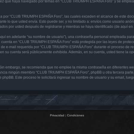
 vez que haya navegado por temas en “CLUB TRIUMPH ESPAÑA Foro” y se emplea par
 por “CLUB TRIUMPH ESPAÑA Foro”, las cuales exceden el alcance de este docume
e lo que usted envía. Esto puede ser, y no limitado a: envíos como usuario anón
s por usted después de registrarse y mientras se haya identificado (de aquí en 
uí en adelante “su nombre de usuario”), una contraseña personal empleada para la
 su cuenta en “CLUB TRIUMPH ESPAÑA Foro” está protegida por las leyes de protecci
ón de e-mail requerida por “CLUB TRIUMPH ESPAÑA Foro” durante el proceso de regi
en su cuenta será públicamente exhibida. Además, en su cuenta, usted tiene la op
ura. Sin embargo, se recomienda que no emplee la misma contraseña en diferentes 
ncia ningún miembro “CLUB TRIUMPH ESPAÑA Foro”, phpBB u otra tercera parte, le
ware phpBB. Este proceso le solicitará ingresar su nombre de usuario y su email, l
Privacidad
|
Condiciones