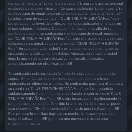
(de aquí en adelante “su nombre de usuario”), una contraseña personal
empleada para la identificación (de aquí en adelante “su contraseña”) y
una dirección de email personal válida (de aquí en adelante “su email”).
La información de su cuenta en “CLUB TRIUMPH ESPAÑA Foro” está
protegida por las leyes de protección de datos aplicables en el país en
el que estamos instalados. Cualquier información más allá de su
nombre de usuario, su contraseña y su dirección de e-mail requerida
por “CLUB TRIUMPH ESPAÑA Foro” durante el proceso de registro será
obligatoria u opcional, según el criterio de “CLUB TRIUMPH ESPAÑA
Foro”. En cualquier caso, usted tiene la opción de qué información en
su cuenta será públicamente exhibida. Además, en su cuenta, usted
tiene la opción de activar o desactivar los emails generados
automáticamente por el software phpBB.
Tu contraseña está encriptada (cifrado de una vía) por lo tanto está
segura. Sin embargo, se recomienda que no emplee la misma
contraseña en diferentes websites. Su contraseña garantiza el acceso a
su cuenta en “CLUB TRIUMPH ESPAÑA Foro”, por favor guárdela
cuidadosamente y bajo ninguna circunstancia ningún miembro “CLUB
TRIUMPH ESPAÑA Foro”, phpBB u otra tercera parte, legítimamente le
preguntará su contraseña. Si olvidó la contraseña de su cuenta, puede
usar el servicio “Olvidé mi contraseña” provisto por el software phpBB.
Este proceso le solicitará ingresar su nombre de usuario y su email,
luego el software phpBB generará una nueva contraseña para
recuperar su cuenta.