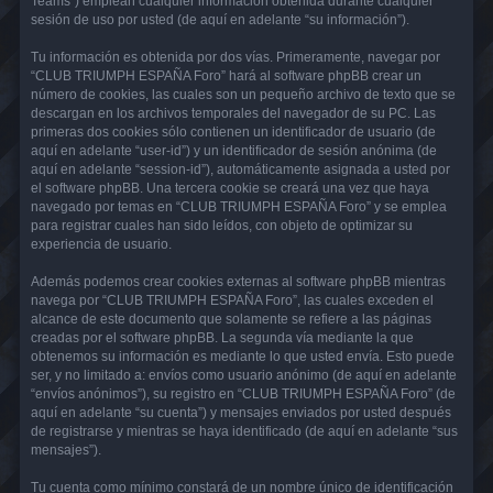
Teams”) emplean cualquier información obtenida durante cualquier
sesión de uso por usted (de aquí en adelante “su información”).
Tu información es obtenida por dos vías. Primeramente, navegar por
“CLUB TRIUMPH ESPAÑA Foro” hará al software phpBB crear un
número de cookies, las cuales son un pequeño archivo de texto que se
descargan en los archivos temporales del navegador de su PC. Las
primeras dos cookies sólo contienen un identificador de usuario (de
aquí en adelante “user-id”) y un identificador de sesión anónima (de
aquí en adelante “session-id”), automáticamente asignada a usted por
el software phpBB. Una tercera cookie se creará una vez que haya
navegado por temas en “CLUB TRIUMPH ESPAÑA Foro” y se emplea
para registrar cuales han sido leídos, con objeto de optimizar su
experiencia de usuario.
Además podemos crear cookies externas al software phpBB mientras
navega por “CLUB TRIUMPH ESPAÑA Foro”, las cuales exceden el
alcance de este documento que solamente se refiere a las páginas
creadas por el software phpBB. La segunda vía mediante la que
obtenemos su información es mediante lo que usted envía. Esto puede
ser, y no limitado a: envíos como usuario anónimo (de aquí en adelante
“envíos anónimos”), su registro en “CLUB TRIUMPH ESPAÑA Foro” (de
aquí en adelante “su cuenta”) y mensajes enviados por usted después
de registrarse y mientras se haya identificado (de aquí en adelante “sus
mensajes”).
Tu cuenta como mínimo constará de un nombre único de identificación