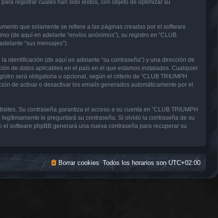
a registrar cuales han sido leídos, con objeto de optimizar su
nto que solamente se refiere a las páginas creadas por el software
imo (de aquí en adelante “envíos anónimos”), su registro en “CLUB
adelante “sus mensajes”).
 identificación (de aquí en adelante “su contraseña”) y una dirección de
ón de datos aplicables en el país en el que estamos instalados. Cualquier
stro será obligatoria u opcional, según el criterio de “CLUB TRIUMPH
ción de activar o desactivar los emails generados automáticamente por el
websites. Su contraseña garantiza el acceso a su cuenta en “CLUB TRIUMPH
gítimamente le preguntará su contraseña. Si olvidó la contraseña de su
uego el software phpBB generará una nueva contraseña para recuperar su
Borrar cookies
Todos los horarios son
UTC+02:00