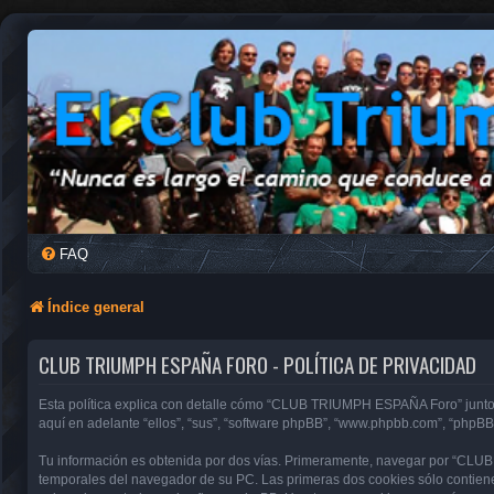
FAQ
Índice general
CLUB TRIUMPH ESPAÑA FORO - POLÍTICA DE PRIVACIDAD
Esta política explica con detalle cómo “CLUB TRIUMPH ESPAÑA Foro” junto 
aquí en adelante “ellos”, “sus”, “software phpBB”, “www.phpbb.com”, “phpBB
Tu información es obtenida por dos vías. Primeramente, navegar por “CLU
temporales del navegador de su PC. Las primeras dos cookies sólo contienen