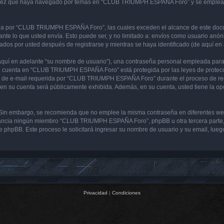
 vez que haya navegado por temas en “CLUB TRIUMPH ESPAÑA Foro” y se emplea par
 por “CLUB TRIUMPH ESPAÑA Foro”, las cuales exceden el alcance de este docume
e lo que usted envía. Esto puede ser, y no limitado a: envíos como usuario anón
s por usted después de registrarse y mientras se haya identificado (de aquí en 
uí en adelante “su nombre de usuario”), una contraseña personal empleada para la
 su cuenta en “CLUB TRIUMPH ESPAÑA Foro” está protegida por las leyes de protecci
ón de e-mail requerida por “CLUB TRIUMPH ESPAÑA Foro” durante el proceso de regi
en su cuenta será públicamente exhibida. Además, en su cuenta, usted tiene la op
ura. Sin embargo, se recomienda que no emplee la misma contraseña en diferentes 
ncia ningún miembro “CLUB TRIUMPH ESPAÑA Foro”, phpBB u otra tercera parte, le
ware phpBB. Este proceso le solicitará ingresar su nombre de usuario y su email, l
Privacidad
|
Condiciones