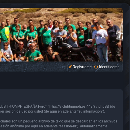
Registrarse
Identificarse
CLUB TRIUMPH ESPAÑA Foro”, “https://elclubtriumph.es:443”) y phpBB (de
er sesión de uso por usted (de aquí en adelante “su información”).
cuales son un pequeño archivo de texto que se descargan en los archivos
e sesión anónima (de aquí en adelante “session-id”), automáticamente