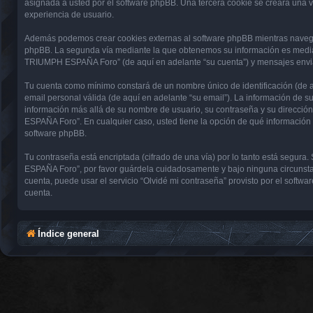
asignada a usted por el software phpBB. Una tercera cookie se creará una
experiencia de usuario.
Además podemos crear cookies externas al software phpBB mientras navega
phpBB. La segunda vía mediante la que obtenemos su información es mediant
TRIUMPH ESPAÑA Foro” (de aquí en adelante “su cuenta”) y mensajes enviado
Tu cuenta como mínimo constará de un nombre único de identificación (de aq
email personal válida (de aquí en adelante “su email”). La información de
información más allá de su nombre de usuario, su contraseña y su direcci
ESPAÑA Foro”. En cualquier caso, usted tiene la opción de qué información 
software phpBB.
Tu contraseña está encriptada (cifrado de una vía) por lo tanto está seg
ESPAÑA Foro”, por favor guárdela cuidadosamente y bajo ninguna circunsta
cuenta, puede usar el servicio “Olvidé mi contraseña” provisto por el soft
cuenta.
Índice general