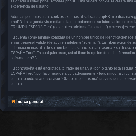
asignada a usted por el software phpBB. Una tercera cookie se creará una
experiencia de usuario.
Además podemos crear cookies externas al software phpBB mientras navega
phpBB. La segunda vía mediante la que obtenemos su información es mediant
TRIUMPH ESPAÑA Foro” (de aquí en adelante “su cuenta”) y mensajes enviado
Tu cuenta como mínimo constará de un nombre único de identificación (de aq
email personal válida (de aquí en adelante “su email”). La información de
información más allá de su nombre de usuario, su contraseña y su direcci
ESPAÑA Foro”. En cualquier caso, usted tiene la opción de qué información 
software phpBB.
Tu contraseña está encriptada (cifrado de una vía) por lo tanto está seg
ESPAÑA Foro”, por favor guárdela cuidadosamente y bajo ninguna circunsta
cuenta, puede usar el servicio “Olvidé mi contraseña” provisto por el soft
cuenta.
Índice general