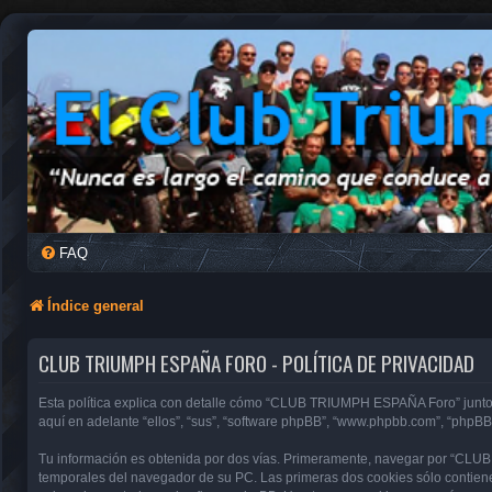
FAQ
Índice general
CLUB TRIUMPH ESPAÑA FORO - POLÍTICA DE PRIVACIDAD
Esta política explica con detalle cómo “CLUB TRIUMPH ESPAÑA Foro” junto 
aquí en adelante “ellos”, “sus”, “software phpBB”, “www.phpbb.com”, “phpBB
Tu información es obtenida por dos vías. Primeramente, navegar por “CLU
temporales del navegador de su PC. Las primeras dos cookies sólo contienen