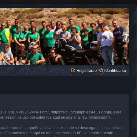
Registrarse
Identificarse
CLUB TRIUMPH ESPAÑA Foro”, “https://elclubtriumph.es:443”) y phpBB (de
er sesión de uso por usted (de aquí en adelante “su información”).
cuales son un pequeño archivo de texto que se descargan en los archivos
e sesión anónima (de aquí en adelante “session-id”), automáticamente