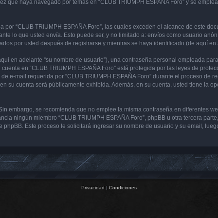
 vez que haya navegado por temas en “CLUB TRIUMPH ESPAÑA Foro” y se emplea par
 por “CLUB TRIUMPH ESPAÑA Foro”, las cuales exceden el alcance de este docume
e lo que usted envía. Esto puede ser, y no limitado a: envíos como usuario anón
s por usted después de registrarse y mientras se haya identificado (de aquí en 
uí en adelante “su nombre de usuario”), una contraseña personal empleada para la
 su cuenta en “CLUB TRIUMPH ESPAÑA Foro” está protegida por las leyes de protecci
ón de e-mail requerida por “CLUB TRIUMPH ESPAÑA Foro” durante el proceso de regi
en su cuenta será públicamente exhibida. Además, en su cuenta, usted tiene la op
ura. Sin embargo, se recomienda que no emplee la misma contraseña en diferentes 
ncia ningún miembro “CLUB TRIUMPH ESPAÑA Foro”, phpBB u otra tercera parte, le
ware phpBB. Este proceso le solicitará ingresar su nombre de usuario y su email, l
Privacidad
|
Condiciones