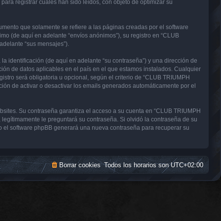
a registrar cuales han sido leídos, con objeto de optimizar su
nto que solamente se refiere a las páginas creadas por el software
imo (de aquí en adelante “envíos anónimos”), su registro en “CLUB
adelante “sus mensajes”).
 identificación (de aquí en adelante “su contraseña”) y una dirección de
ón de datos aplicables en el país en el que estamos instalados. Cualquier
stro será obligatoria u opcional, según el criterio de “CLUB TRIUMPH
ción de activar o desactivar los emails generados automáticamente por el
websites. Su contraseña garantiza el acceso a su cuenta en “CLUB TRIUMPH
gítimamente le preguntará su contraseña. Si olvidó la contraseña de su
uego el software phpBB generará una nueva contraseña para recuperar su
Borrar cookies
Todos los horarios son
UTC+02:00