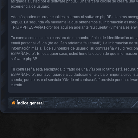
asignada a usted por el software phpBB. Una tercera cookie se creará una
experiencia de usuario.
Además podemos crear cookies externas al software phpBB mientras navega
phpBB. La segunda vía mediante la que obtenemos su información es mediant
TRIUMPH ESPAÑA Foro” (de aquí en adelante “su cuenta”) y mensajes enviado
Tu cuenta como mínimo constará de un nombre único de identificación (de aq
email personal válida (de aquí en adelante “su email”). La información de
información más allá de su nombre de usuario, su contraseña y su direcci
ESPAÑA Foro”. En cualquier caso, usted tiene la opción de qué información 
software phpBB.
Tu contraseña está encriptada (cifrado de una vía) por lo tanto está seg
ESPAÑA Foro”, por favor guárdela cuidadosamente y bajo ninguna circunsta
cuenta, puede usar el servicio “Olvidé mi contraseña” provisto por el soft
cuenta.
Índice general