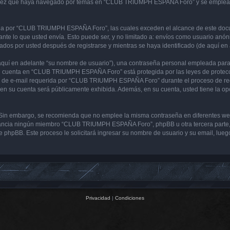
 vez que haya navegado por temas en “CLUB TRIUMPH ESPAÑA Foro” y se emplea par
 por “CLUB TRIUMPH ESPAÑA Foro”, las cuales exceden el alcance de este docume
e lo que usted envía. Esto puede ser, y no limitado a: envíos como usuario anón
s por usted después de registrarse y mientras se haya identificado (de aquí en 
uí en adelante “su nombre de usuario”), una contraseña personal empleada para la
 su cuenta en “CLUB TRIUMPH ESPAÑA Foro” está protegida por las leyes de protecci
ón de e-mail requerida por “CLUB TRIUMPH ESPAÑA Foro” durante el proceso de regi
en su cuenta será públicamente exhibida. Además, en su cuenta, usted tiene la op
ura. Sin embargo, se recomienda que no emplee la misma contraseña en diferentes 
ncia ningún miembro “CLUB TRIUMPH ESPAÑA Foro”, phpBB u otra tercera parte, le
ware phpBB. Este proceso le solicitará ingresar su nombre de usuario y su email, l
Privacidad
|
Condiciones