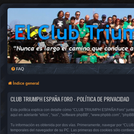
FAQ
Índice general
CLUB TRIUMPH ESPAÑA FORO - POLÍTICA DE PRIVACIDAD
Esta política explica con detalle cómo “CLUB TRIUMPH ESPAÑA Foro” junto 
aquí en adelante “ellos”, “sus”, “software phpBB”, “www.phpbb.com”, “phpBB
Tu información es obtenida por dos vías. Primeramente, navegar por “CLU
temporales del navegador de su PC. Las primeras dos cookies sólo contienen