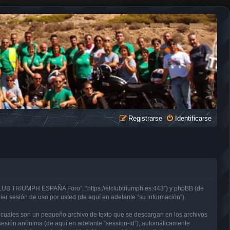
Registrarse
Identificarse
CLUB TRIUMPH ESPAÑA Foro”, “https://elclubtriumph.es:443”) y phpBB (de
er sesión de uso por usted (de aquí en adelante “su información”).
cuales son un pequeño archivo de texto que se descargan en los archivos
e sesión anónima (de aquí en adelante “session-id”), automáticamente