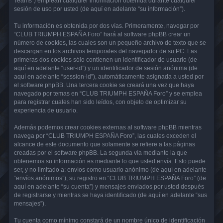
Teams”) emplean cualquier información obtenida durante cualquier
sesión de uso por usted (de aquí en adelante “su información”).
Tu información es obtenida por dos vías. Primeramente, navegar por
“CLUB TRIUMPH ESPAÑA Foro” hará al software phpBB crear un
número de cookies, las cuales son un pequeño archivo de texto que se
descargan en los archivos temporales del navegador de su PC. Las
primeras dos cookies sólo contienen un identificador de usuario (de
aquí en adelante “user-id”) y un identificador de sesión anónima (de
aquí en adelante “session-id”), automáticamente asignada a usted por
el software phpBB. Una tercera cookie se creará una vez que haya
navegado por temas en “CLUB TRIUMPH ESPAÑA Foro” y se emplea
para registrar cuales han sido leídos, con objeto de optimizar su
experiencia de usuario.
Además podemos crear cookies externas al software phpBB mientras
navega por “CLUB TRIUMPH ESPAÑA Foro”, las cuales exceden el
alcance de este documento que solamente se refiere a las páginas
creadas por el software phpBB. La segunda vía mediante la que
obtenemos su información es mediante lo que usted envía. Esto puede
ser, y no limitado a: envíos como usuario anónimo (de aquí en adelante
“envíos anónimos”), su registro en “CLUB TRIUMPH ESPAÑA Foro” (de
aquí en adelante “su cuenta”) y mensajes enviados por usted después
de registrarse y mientras se haya identificado (de aquí en adelante “sus
mensajes”).
Tu cuenta como mínimo constará de un nombre único de identificación