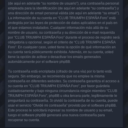
(de aquí en adelante “su nombre de usuario”), una contraseña personal
empleada para la identificación (de aquí en adelante “su contraseña”) y
una dirección de email personal válida (de aquí en adelante “su email”).
La información de su cuenta en “CLUB TRIUMPH ESPAÑA Foro” está
protegida por las leyes de protección de datos aplicables en el país en
el que estamos instalados. Cualquier información más allá de su
nombre de usuario, su contraseña y su dirección de e-mail requerida
por “CLUB TRIUMPH ESPAÑA Foro” durante el proceso de registro será
obligatoria u opcional, según el criterio de “CLUB TRIUMPH ESPAÑA
Foro”. En cualquier caso, usted tiene la opción de qué información en
su cuenta será públicamente exhibida. Además, en su cuenta, usted
tiene la opción de activar o desactivar los emails generados
automáticamente por el software phpBB.
Tu contraseña está encriptada (cifrado de una vía) por lo tanto está
segura. Sin embargo, se recomienda que no emplee la misma
contraseña en diferentes websites. Su contraseña garantiza el acceso a
su cuenta en “CLUB TRIUMPH ESPAÑA Foro”, por favor guárdela
cuidadosamente y bajo ninguna circunstancia ningún miembro “CLUB
TRIUMPH ESPAÑA Foro”, phpBB u otra tercera parte, legítimamente le
preguntará su contraseña. Si olvidó la contraseña de su cuenta, puede
usar el servicio “Olvidé mi contraseña” provisto por el software phpBB.
Este proceso le solicitará ingresar su nombre de usuario y su email,
luego el software phpBB generará una nueva contraseña para
recuperar su cuenta.