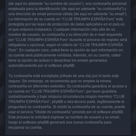
(de aquí en adelante “su nombre de usuario”), una contraseña personal
empleada para la identificación (de aquí en adelante “su contraseña”) y
una dirección de email personal válida (de aquí en adelante “su email”).
La información de su cuenta en “CLUB TRIUMPH ESPAÑA Foro” está
protegida por las leyes de protección de datos aplicables en el país en
el que estamos instalados. Cualquier información más allá de su
nombre de usuario, su contraseña y su dirección de e-mail requerida
por “CLUB TRIUMPH ESPAÑA Foro” durante el proceso de registro será
obligatoria u opcional, según el criterio de “CLUB TRIUMPH ESPAÑA
Foro”. En cualquier caso, usted tiene la opción de qué información en
su cuenta será públicamente exhibida. Además, en su cuenta, usted
tiene la opción de activar o desactivar los emails generados
automáticamente por el software phpBB.
Tu contraseña está encriptada (cifrado de una vía) por lo tanto está
segura. Sin embargo, se recomienda que no emplee la misma
contraseña en diferentes websites. Su contraseña garantiza el acceso a
su cuenta en “CLUB TRIUMPH ESPAÑA Foro”, por favor guárdela
cuidadosamente y bajo ninguna circunstancia ningún miembro “CLUB
TRIUMPH ESPAÑA Foro”, phpBB u otra tercera parte, legítimamente le
preguntará su contraseña. Si olvidó la contraseña de su cuenta, puede
usar el servicio “Olvidé mi contraseña” provisto por el software phpBB.
Este proceso le solicitará ingresar su nombre de usuario y su email,
luego el software phpBB generará una nueva contraseña para
recuperar su cuenta.