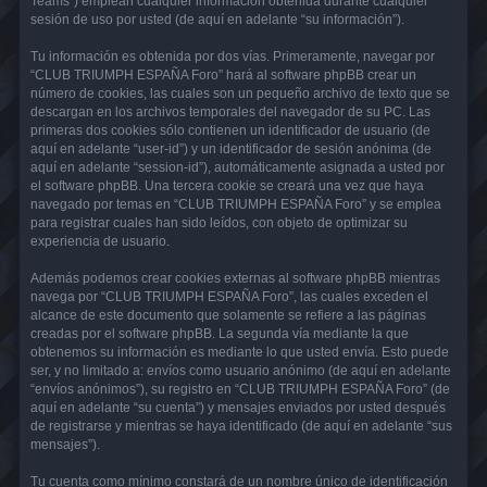
Teams”) emplean cualquier información obtenida durante cualquier
sesión de uso por usted (de aquí en adelante “su información”).
Tu información es obtenida por dos vías. Primeramente, navegar por
“CLUB TRIUMPH ESPAÑA Foro” hará al software phpBB crear un
número de cookies, las cuales son un pequeño archivo de texto que se
descargan en los archivos temporales del navegador de su PC. Las
primeras dos cookies sólo contienen un identificador de usuario (de
aquí en adelante “user-id”) y un identificador de sesión anónima (de
aquí en adelante “session-id”), automáticamente asignada a usted por
el software phpBB. Una tercera cookie se creará una vez que haya
navegado por temas en “CLUB TRIUMPH ESPAÑA Foro” y se emplea
para registrar cuales han sido leídos, con objeto de optimizar su
experiencia de usuario.
Además podemos crear cookies externas al software phpBB mientras
navega por “CLUB TRIUMPH ESPAÑA Foro”, las cuales exceden el
alcance de este documento que solamente se refiere a las páginas
creadas por el software phpBB. La segunda vía mediante la que
obtenemos su información es mediante lo que usted envía. Esto puede
ser, y no limitado a: envíos como usuario anónimo (de aquí en adelante
“envíos anónimos”), su registro en “CLUB TRIUMPH ESPAÑA Foro” (de
aquí en adelante “su cuenta”) y mensajes enviados por usted después
de registrarse y mientras se haya identificado (de aquí en adelante “sus
mensajes”).
Tu cuenta como mínimo constará de un nombre único de identificación