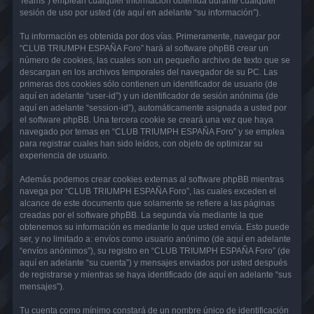
Teams”) emplean cualquier información obtenida durante cualquier
sesión de uso por usted (de aquí en adelante “su información”).
Tu información es obtenida por dos vías. Primeramente, navegar por
“CLUB TRIUMPH ESPAÑA Foro” hará al software phpBB crear un
número de cookies, las cuales son un pequeño archivo de texto que se
descargan en los archivos temporales del navegador de su PC. Las
primeras dos cookies sólo contienen un identificador de usuario (de
aquí en adelante “user-id”) y un identificador de sesión anónima (de
aquí en adelante “session-id”), automáticamente asignada a usted por
el software phpBB. Una tercera cookie se creará una vez que haya
navegado por temas en “CLUB TRIUMPH ESPAÑA Foro” y se emplea
para registrar cuales han sido leídos, con objeto de optimizar su
experiencia de usuario.
Además podemos crear cookies externas al software phpBB mientras
navega por “CLUB TRIUMPH ESPAÑA Foro”, las cuales exceden el
alcance de este documento que solamente se refiere a las páginas
creadas por el software phpBB. La segunda vía mediante la que
obtenemos su información es mediante lo que usted envía. Esto puede
ser, y no limitado a: envíos como usuario anónimo (de aquí en adelante
“envíos anónimos”), su registro en “CLUB TRIUMPH ESPAÑA Foro” (de
aquí en adelante “su cuenta”) y mensajes enviados por usted después
de registrarse y mientras se haya identificado (de aquí en adelante “sus
mensajes”).
Tu cuenta como mínimo constará de un nombre único de identificación