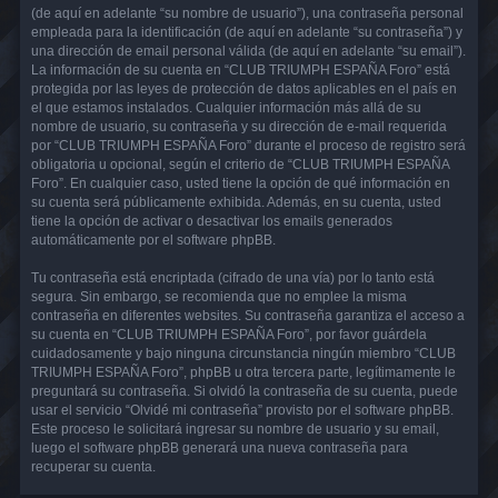
(de aquí en adelante “su nombre de usuario”), una contraseña personal
empleada para la identificación (de aquí en adelante “su contraseña”) y
una dirección de email personal válida (de aquí en adelante “su email”).
La información de su cuenta en “CLUB TRIUMPH ESPAÑA Foro” está
protegida por las leyes de protección de datos aplicables en el país en
el que estamos instalados. Cualquier información más allá de su
nombre de usuario, su contraseña y su dirección de e-mail requerida
por “CLUB TRIUMPH ESPAÑA Foro” durante el proceso de registro será
obligatoria u opcional, según el criterio de “CLUB TRIUMPH ESPAÑA
Foro”. En cualquier caso, usted tiene la opción de qué información en
su cuenta será públicamente exhibida. Además, en su cuenta, usted
tiene la opción de activar o desactivar los emails generados
automáticamente por el software phpBB.
Tu contraseña está encriptada (cifrado de una vía) por lo tanto está
segura. Sin embargo, se recomienda que no emplee la misma
contraseña en diferentes websites. Su contraseña garantiza el acceso a
su cuenta en “CLUB TRIUMPH ESPAÑA Foro”, por favor guárdela
cuidadosamente y bajo ninguna circunstancia ningún miembro “CLUB
TRIUMPH ESPAÑA Foro”, phpBB u otra tercera parte, legítimamente le
preguntará su contraseña. Si olvidó la contraseña de su cuenta, puede
usar el servicio “Olvidé mi contraseña” provisto por el software phpBB.
Este proceso le solicitará ingresar su nombre de usuario y su email,
luego el software phpBB generará una nueva contraseña para
recuperar su cuenta.