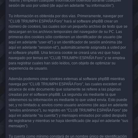
Teams”) emplean cualquier información obtenida durante cualquier
sesión de uso por usted (de aquí en adelante “su información”).
Tu información es obtenida por dos vías. Primeramente, navegar por
“CLUB TRIUMPH ESPAÑA Foro” hará al software phpBB crear un
número de cookies, las cuales son un pequeño archivo de texto que se
descargan en los archivos temporales del navegador de su PC. Las
primeras dos cookies sólo contienen un identificador de usuario (de
aquí en adelante “user-id”) y un identificador de sesión anónima (de
aquí en adelante “session-id”), automáticamente asignada a usted por
el software phpBB. Una tercera cookie se creará una vez que haya
navegado por temas en “CLUB TRIUMPH ESPAÑA Foro” y se emplea
para registrar cuales han sido leídos, con objeto de optimizar su
experiencia de usuario.
Además podemos crear cookies externas al software phpBB mientras
navega por “CLUB TRIUMPH ESPAÑA Foro”, las cuales exceden el
alcance de este documento que solamente se refiere a las páginas
creadas por el software phpBB. La segunda vía mediante la que
obtenemos su información es mediante lo que usted envía. Esto puede
ser, y no limitado a: envíos como usuario anónimo (de aquí en adelante
“envíos anónimos”), su registro en “CLUB TRIUMPH ESPAÑA Foro” (de
aquí en adelante “su cuenta”) y mensajes enviados por usted después
de registrarse y mientras se haya identificado (de aquí en adelante “sus
mensajes”).
Tu cuenta como mínimo constará de un nombre único de identificación