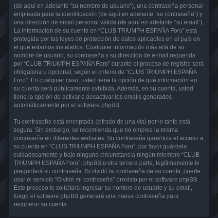
(de aquí en adelante “su nombre de usuario”), una contraseña personal
empleada para la identificación (de aquí en adelante “su contraseña”) y
una dirección de email personal válida (de aquí en adelante “su email”).
La información de su cuenta en “CLUB TRIUMPH ESPAÑA Foro” está
protegida por las leyes de protección de datos aplicables en el país en
el que estamos instalados. Cualquier información más allá de su
nombre de usuario, su contraseña y su dirección de e-mail requerida
por “CLUB TRIUMPH ESPAÑA Foro” durante el proceso de registro será
obligatoria u opcional, según el criterio de “CLUB TRIUMPH ESPAÑA
Foro”. En cualquier caso, usted tiene la opción de qué información en
su cuenta será públicamente exhibida. Además, en su cuenta, usted
tiene la opción de activar o desactivar los emails generados
automáticamente por el software phpBB.
Tu contraseña está encriptada (cifrado de una vía) por lo tanto está
segura. Sin embargo, se recomienda que no emplee la misma
contraseña en diferentes websites. Su contraseña garantiza el acceso a
su cuenta en “CLUB TRIUMPH ESPAÑA Foro”, por favor guárdela
cuidadosamente y bajo ninguna circunstancia ningún miembro “CLUB
TRIUMPH ESPAÑA Foro”, phpBB u otra tercera parte, legítimamente le
preguntará su contraseña. Si olvidó la contraseña de su cuenta, puede
usar el servicio “Olvidé mi contraseña” provisto por el software phpBB.
Este proceso le solicitará ingresar su nombre de usuario y su email,
luego el software phpBB generará una nueva contraseña para
recuperar su cuenta.