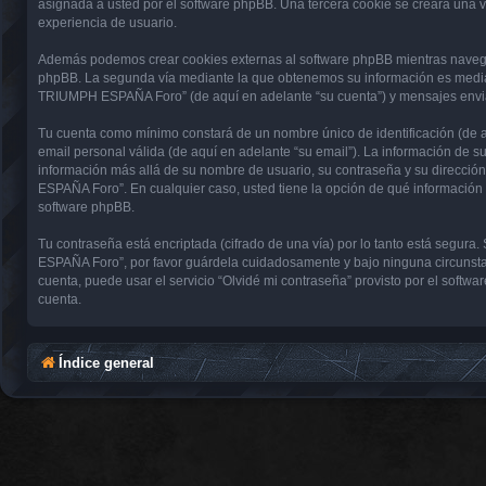
asignada a usted por el software phpBB. Una tercera cookie se creará una
experiencia de usuario.
Además podemos crear cookies externas al software phpBB mientras navega
phpBB. La segunda vía mediante la que obtenemos su información es mediant
TRIUMPH ESPAÑA Foro” (de aquí en adelante “su cuenta”) y mensajes enviado
Tu cuenta como mínimo constará de un nombre único de identificación (de aq
email personal válida (de aquí en adelante “su email”). La información de
información más allá de su nombre de usuario, su contraseña y su direcci
ESPAÑA Foro”. En cualquier caso, usted tiene la opción de qué información 
software phpBB.
Tu contraseña está encriptada (cifrado de una vía) por lo tanto está seg
ESPAÑA Foro”, por favor guárdela cuidadosamente y bajo ninguna circunsta
cuenta, puede usar el servicio “Olvidé mi contraseña” provisto por el soft
cuenta.
Índice general