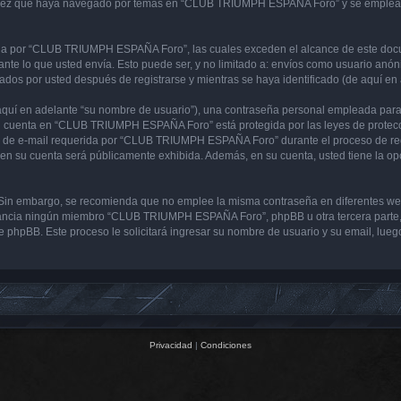
 vez que haya navegado por temas en “CLUB TRIUMPH ESPAÑA Foro” y se emplea par
 por “CLUB TRIUMPH ESPAÑA Foro”, las cuales exceden el alcance de este docume
e lo que usted envía. Esto puede ser, y no limitado a: envíos como usuario anón
s por usted después de registrarse y mientras se haya identificado (de aquí en 
uí en adelante “su nombre de usuario”), una contraseña personal empleada para la
 su cuenta en “CLUB TRIUMPH ESPAÑA Foro” está protegida por las leyes de protecci
ón de e-mail requerida por “CLUB TRIUMPH ESPAÑA Foro” durante el proceso de regi
en su cuenta será públicamente exhibida. Además, en su cuenta, usted tiene la op
ura. Sin embargo, se recomienda que no emplee la misma contraseña en diferentes 
ncia ningún miembro “CLUB TRIUMPH ESPAÑA Foro”, phpBB u otra tercera parte, le
ware phpBB. Este proceso le solicitará ingresar su nombre de usuario y su email, l
Privacidad
|
Condiciones