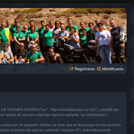
Registrarse
Identificarse
CLUB TRIUMPH ESPAÑA Foro”, “https://elclubtriumph.es:443”) y phpBB (de
er sesión de uso por usted (de aquí en adelante “su información”).
cuales son un pequeño archivo de texto que se descargan en los archivos
e sesión anónima (de aquí en adelante “session-id”), automáticamente