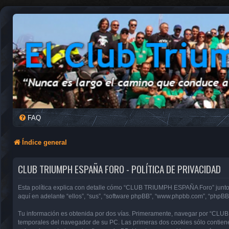
FAQ
Índice general
CLUB TRIUMPH ESPAÑA FORO - POLÍTICA DE PRIVACIDAD
Esta política explica con detalle cómo “CLUB TRIUMPH ESPAÑA Foro” junto 
aquí en adelante “ellos”, “sus”, “software phpBB”, “www.phpbb.com”, “phpBB
Tu información es obtenida por dos vías. Primeramente, navegar por “CLU
temporales del navegador de su PC. Las primeras dos cookies sólo contienen