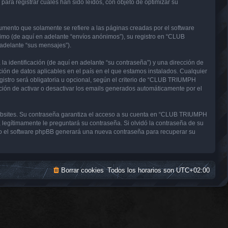
a registrar cuales han sido leídos, con objeto de optimizar su
nto que solamente se refiere a las páginas creadas por el software
imo (de aquí en adelante “envíos anónimos”), su registro en “CLUB
adelante “sus mensajes”).
 identificación (de aquí en adelante “su contraseña”) y una dirección de
ón de datos aplicables en el país en el que estamos instalados. Cualquier
stro será obligatoria u opcional, según el criterio de “CLUB TRIUMPH
ción de activar o desactivar los emails generados automáticamente por el
websites. Su contraseña garantiza el acceso a su cuenta en “CLUB TRIUMPH
gítimamente le preguntará su contraseña. Si olvidó la contraseña de su
uego el software phpBB generará una nueva contraseña para recuperar su
Borrar cookies
Todos los horarios son
UTC+02:00