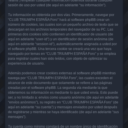
Teams”) emplean cualquier información obtenida durante cualquier
sesión de uso por usted (de aquí en adelante “su información”).
Tu información es obtenida por dos vías. Primeramente, navegar por
“CLUB TRIUMPH ESPAÑA Foro” hará al software phpBB crear un
número de cookies, las cuales son un pequeño archivo de texto que se
descargan en los archivos temporales del navegador de su PC. Las
primeras dos cookies sólo contienen un identificador de usuario (de
aquí en adelante “user-id”) y un identificador de sesión anónima (de
aquí en adelante “session-id”), automáticamente asignada a usted por
el software phpBB. Una tercera cookie se creará una vez que haya
navegado por temas en “CLUB TRIUMPH ESPAÑA Foro” y se emplea
para registrar cuales han sido leídos, con objeto de optimizar su
experiencia de usuario.
Además podemos crear cookies externas al software phpBB mientras
navega por “CLUB TRIUMPH ESPAÑA Foro”, las cuales exceden el
alcance de este documento que solamente se refiere a las páginas
creadas por el software phpBB. La segunda vía mediante la que
obtenemos su información es mediante lo que usted envía. Esto puede
ser, y no limitado a: envíos como usuario anónimo (de aquí en adelante
“envíos anónimos”), su registro en “CLUB TRIUMPH ESPAÑA Foro” (de
aquí en adelante “su cuenta”) y mensajes enviados por usted después
de registrarse y mientras se haya identificado (de aquí en adelante “sus
mensajes”).
Tu cuenta como mínimo constará de un nombre único de identificación