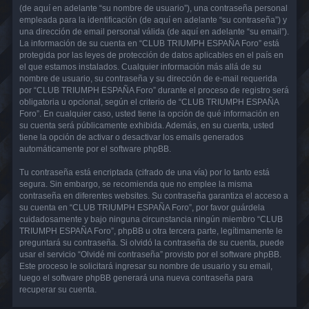
(de aquí en adelante “su nombre de usuario”), una contraseña personal
empleada para la identificación (de aquí en adelante “su contraseña”) y
una dirección de email personal válida (de aquí en adelante “su email”).
La información de su cuenta en “CLUB TRIUMPH ESPAÑA Foro” está
protegida por las leyes de protección de datos aplicables en el país en
el que estamos instalados. Cualquier información más allá de su
nombre de usuario, su contraseña y su dirección de e-mail requerida
por “CLUB TRIUMPH ESPAÑA Foro” durante el proceso de registro será
obligatoria u opcional, según el criterio de “CLUB TRIUMPH ESPAÑA
Foro”. En cualquier caso, usted tiene la opción de qué información en
su cuenta será públicamente exhibida. Además, en su cuenta, usted
tiene la opción de activar o desactivar los emails generados
automáticamente por el software phpBB.
Tu contraseña está encriptada (cifrado de una vía) por lo tanto está
segura. Sin embargo, se recomienda que no emplee la misma
contraseña en diferentes websites. Su contraseña garantiza el acceso a
su cuenta en “CLUB TRIUMPH ESPAÑA Foro”, por favor guárdela
cuidadosamente y bajo ninguna circunstancia ningún miembro “CLUB
TRIUMPH ESPAÑA Foro”, phpBB u otra tercera parte, legítimamente le
preguntará su contraseña. Si olvidó la contraseña de su cuenta, puede
usar el servicio “Olvidé mi contraseña” provisto por el software phpBB.
Este proceso le solicitará ingresar su nombre de usuario y su email,
luego el software phpBB generará una nueva contraseña para
recuperar su cuenta.