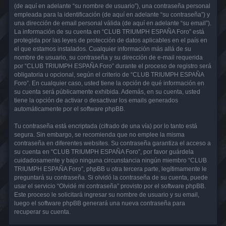
(de aquí en adelante “su nombre de usuario”), una contraseña personal
empleada para la identificación (de aquí en adelante “su contraseña”) y
una dirección de email personal válida (de aquí en adelante “su email”).
La información de su cuenta en “CLUB TRIUMPH ESPAÑA Foro” está
protegida por las leyes de protección de datos aplicables en el país en
el que estamos instalados. Cualquier información más allá de su
nombre de usuario, su contraseña y su dirección de e-mail requerida
por “CLUB TRIUMPH ESPAÑA Foro” durante el proceso de registro será
obligatoria u opcional, según el criterio de “CLUB TRIUMPH ESPAÑA
Foro”. En cualquier caso, usted tiene la opción de qué información en
su cuenta será públicamente exhibida. Además, en su cuenta, usted
tiene la opción de activar o desactivar los emails generados
automáticamente por el software phpBB.
Tu contraseña está encriptada (cifrado de una vía) por lo tanto está
segura. Sin embargo, se recomienda que no emplee la misma
contraseña en diferentes websites. Su contraseña garantiza el acceso a
su cuenta en “CLUB TRIUMPH ESPAÑA Foro”, por favor guárdela
cuidadosamente y bajo ninguna circunstancia ningún miembro “CLUB
TRIUMPH ESPAÑA Foro”, phpBB u otra tercera parte, legítimamente le
preguntará su contraseña. Si olvidó la contraseña de su cuenta, puede
usar el servicio “Olvidé mi contraseña” provisto por el software phpBB.
Este proceso le solicitará ingresar su nombre de usuario y su email,
luego el software phpBB generará una nueva contraseña para
recuperar su cuenta.