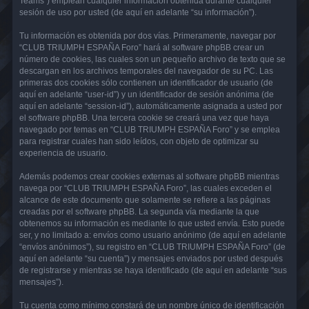
Teams”) emplean cualquier información obtenida durante cualquier
sesión de uso por usted (de aquí en adelante “su información”).
Tu información es obtenida por dos vías. Primeramente, navegar por
“CLUB TRIUMPH ESPAÑA Foro” hará al software phpBB crear un
número de cookies, las cuales son un pequeño archivo de texto que se
descargan en los archivos temporales del navegador de su PC. Las
primeras dos cookies sólo contienen un identificador de usuario (de
aquí en adelante “user-id”) y un identificador de sesión anónima (de
aquí en adelante “session-id”), automáticamente asignada a usted por
el software phpBB. Una tercera cookie se creará una vez que haya
navegado por temas en “CLUB TRIUMPH ESPAÑA Foro” y se emplea
para registrar cuales han sido leídos, con objeto de optimizar su
experiencia de usuario.
Además podemos crear cookies externas al software phpBB mientras
navega por “CLUB TRIUMPH ESPAÑA Foro”, las cuales exceden el
alcance de este documento que solamente se refiere a las páginas
creadas por el software phpBB. La segunda vía mediante la que
obtenemos su información es mediante lo que usted envía. Esto puede
ser, y no limitado a: envíos como usuario anónimo (de aquí en adelante
“envíos anónimos”), su registro en “CLUB TRIUMPH ESPAÑA Foro” (de
aquí en adelante “su cuenta”) y mensajes enviados por usted después
de registrarse y mientras se haya identificado (de aquí en adelante “sus
mensajes”).
Tu cuenta como mínimo constará de un nombre único de identificación