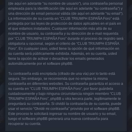
(de aquí en adelante “su nombre de usuario”), una contraseña personal
empleada para la identificación (de aquí en adelante “su contraseña”) y
una dirección de email personal válida (de aquí en adelante “su email”).
La información de su cuenta en “CLUB TRIUMPH ESPAÑA Foro” está
protegida por las leyes de protección de datos aplicables en el país en
el que estamos instalados. Cualquier información más allá de su
nombre de usuario, su contraseña y su dirección de e-mail requerida
por “CLUB TRIUMPH ESPAÑA Foro” durante el proceso de registro será
obligatoria u opcional, según el criterio de “CLUB TRIUMPH ESPAÑA
Foro”. En cualquier caso, usted tiene la opción de qué información en
su cuenta será públicamente exhibida. Además, en su cuenta, usted
tiene la opción de activar o desactivar los emails generados
automáticamente por el software phpBB.
Tu contraseña está encriptada (cifrado de una vía) por lo tanto está
segura. Sin embargo, se recomienda que no emplee la misma
contraseña en diferentes websites. Su contraseña garantiza el acceso a
su cuenta en “CLUB TRIUMPH ESPAÑA Foro”, por favor guárdela
cuidadosamente y bajo ninguna circunstancia ningún miembro “CLUB
TRIUMPH ESPAÑA Foro”, phpBB u otra tercera parte, legítimamente le
preguntará su contraseña. Si olvidó la contraseña de su cuenta, puede
usar el servicio “Olvidé mi contraseña” provisto por el software phpBB.
Este proceso le solicitará ingresar su nombre de usuario y su email,
luego el software phpBB generará una nueva contraseña para
recuperar su cuenta.