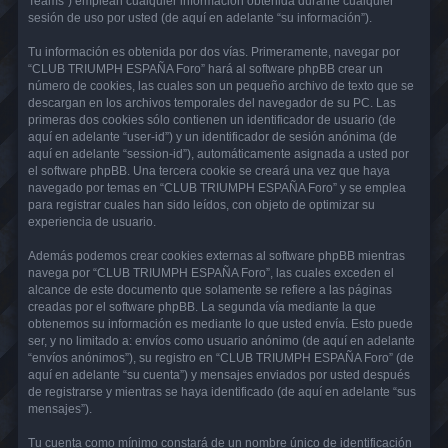
Teams”) emplean cualquier información obtenida durante cualquier
sesión de uso por usted (de aquí en adelante “su información”).
Tu información es obtenida por dos vías. Primeramente, navegar por
“CLUB TRIUMPH ESPAÑA Foro” hará al software phpBB crear un
número de cookies, las cuales son un pequeño archivo de texto que se
descargan en los archivos temporales del navegador de su PC. Las
primeras dos cookies sólo contienen un identificador de usuario (de
aquí en adelante “user-id”) y un identificador de sesión anónima (de
aquí en adelante “session-id”), automáticamente asignada a usted por
el software phpBB. Una tercera cookie se creará una vez que haya
navegado por temas en “CLUB TRIUMPH ESPAÑA Foro” y se emplea
para registrar cuales han sido leídos, con objeto de optimizar su
experiencia de usuario.
Además podemos crear cookies externas al software phpBB mientras
navega por “CLUB TRIUMPH ESPAÑA Foro”, las cuales exceden el
alcance de este documento que solamente se refiere a las páginas
creadas por el software phpBB. La segunda vía mediante la que
obtenemos su información es mediante lo que usted envía. Esto puede
ser, y no limitado a: envíos como usuario anónimo (de aquí en adelante
“envíos anónimos”), su registro en “CLUB TRIUMPH ESPAÑA Foro” (de
aquí en adelante “su cuenta”) y mensajes enviados por usted después
de registrarse y mientras se haya identificado (de aquí en adelante “sus
mensajes”).
Tu cuenta como mínimo constará de un nombre único de identificación