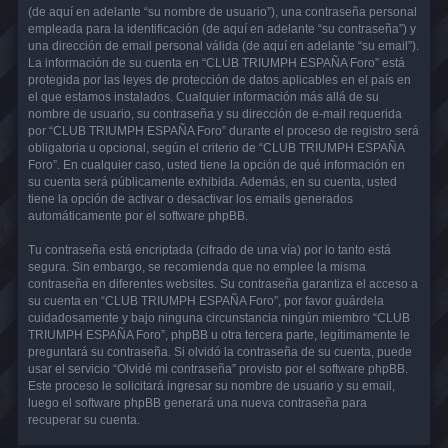
(de aquí en adelante “su nombre de usuario”), una contraseña personal
empleada para la identificación (de aquí en adelante “su contraseña”) y
una dirección de email personal válida (de aquí en adelante “su email”).
La información de su cuenta en “CLUB TRIUMPH ESPAÑA Foro” está
protegida por las leyes de protección de datos aplicables en el país en
el que estamos instalados. Cualquier información más allá de su
nombre de usuario, su contraseña y su dirección de e-mail requerida
por “CLUB TRIUMPH ESPAÑA Foro” durante el proceso de registro será
obligatoria u opcional, según el criterio de “CLUB TRIUMPH ESPAÑA
Foro”. En cualquier caso, usted tiene la opción de qué información en
su cuenta será públicamente exhibida. Además, en su cuenta, usted
tiene la opción de activar o desactivar los emails generados
automáticamente por el software phpBB.
Tu contraseña está encriptada (cifrado de una vía) por lo tanto está
segura. Sin embargo, se recomienda que no emplee la misma
contraseña en diferentes websites. Su contraseña garantiza el acceso a
su cuenta en “CLUB TRIUMPH ESPAÑA Foro”, por favor guárdela
cuidadosamente y bajo ninguna circunstancia ningún miembro “CLUB
TRIUMPH ESPAÑA Foro”, phpBB u otra tercera parte, legítimamente le
preguntará su contraseña. Si olvidó la contraseña de su cuenta, puede
usar el servicio “Olvidé mi contraseña” provisto por el software phpBB.
Este proceso le solicitará ingresar su nombre de usuario y su email,
luego el software phpBB generará una nueva contraseña para
recuperar su cuenta.