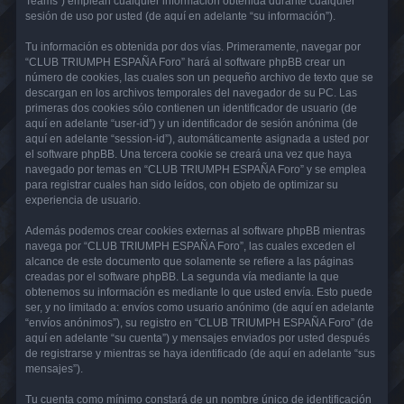
Teams”) emplean cualquier información obtenida durante cualquier
sesión de uso por usted (de aquí en adelante “su información”).
Tu información es obtenida por dos vías. Primeramente, navegar por
“CLUB TRIUMPH ESPAÑA Foro” hará al software phpBB crear un
número de cookies, las cuales son un pequeño archivo de texto que se
descargan en los archivos temporales del navegador de su PC. Las
primeras dos cookies sólo contienen un identificador de usuario (de
aquí en adelante “user-id”) y un identificador de sesión anónima (de
aquí en adelante “session-id”), automáticamente asignada a usted por
el software phpBB. Una tercera cookie se creará una vez que haya
navegado por temas en “CLUB TRIUMPH ESPAÑA Foro” y se emplea
para registrar cuales han sido leídos, con objeto de optimizar su
experiencia de usuario.
Además podemos crear cookies externas al software phpBB mientras
navega por “CLUB TRIUMPH ESPAÑA Foro”, las cuales exceden el
alcance de este documento que solamente se refiere a las páginas
creadas por el software phpBB. La segunda vía mediante la que
obtenemos su información es mediante lo que usted envía. Esto puede
ser, y no limitado a: envíos como usuario anónimo (de aquí en adelante
“envíos anónimos”), su registro en “CLUB TRIUMPH ESPAÑA Foro” (de
aquí en adelante “su cuenta”) y mensajes enviados por usted después
de registrarse y mientras se haya identificado (de aquí en adelante “sus
mensajes”).
Tu cuenta como mínimo constará de un nombre único de identificación