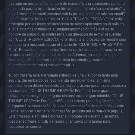
(de aquí en adelante “su nombre de usuario”), una contraseña personal
empleada para la identificación (de aquí en adelante “su contraseña”) y
una dirección de email personal válida (de aquí en adelante “su email”).
La información de su cuenta en “CLUB TRIUMPH ESPAÑA Foro” está
protegida por las leyes de protección de datos aplicables en el país en
el que estamos instalados. Cualquier información más allá de su
nombre de usuario, su contraseña y su dirección de e-mail requerida
por “CLUB TRIUMPH ESPAÑA Foro” durante el proceso de registro será
obligatoria u opcional, según el criterio de “CLUB TRIUMPH ESPAÑA
Foro”. En cualquier caso, usted tiene la opción de qué información en
su cuenta será públicamente exhibida. Además, en su cuenta, usted
tiene la opción de activar o desactivar los emails generados
automáticamente por el software phpBB.
Tu contraseña está encriptada (cifrado de una vía) por lo tanto está
segura. Sin embargo, se recomienda que no emplee la misma
contraseña en diferentes websites. Su contraseña garantiza el acceso a
su cuenta en “CLUB TRIUMPH ESPAÑA Foro”, por favor guárdela
cuidadosamente y bajo ninguna circunstancia ningún miembro “CLUB
TRIUMPH ESPAÑA Foro”, phpBB u otra tercera parte, legítimamente le
preguntará su contraseña. Si olvidó la contraseña de su cuenta, puede
usar el servicio “Olvidé mi contraseña” provisto por el software phpBB.
Este proceso le solicitará ingresar su nombre de usuario y su email,
luego el software phpBB generará una nueva contraseña para
recuperar su cuenta.