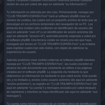
Teams”) emplean cualquier información obtenida durante cualquier
sesión de uso por usted (de aquí en adelante “su información”).
Tu información es obtenida por dos vías. Primeramente, navegar por
“CLUB TRIUMPH ESPAÑA Foro” hará al software phpBB crear un
número de cookies, las cuales son un pequeño archivo de texto que se
descargan en los archivos temporales del navegador de su PC. Las
primeras dos cookies sólo contienen un identificador de usuario (de
aquí en adelante “user-id”) y un identificador de sesión anónima (de
aquí en adelante “session-id”), automáticamente asignada a usted por
el software phpBB. Una tercera cookie se creará una vez que haya
navegado por temas en “CLUB TRIUMPH ESPAÑA Foro” y se emplea
para registrar cuales han sido leídos, con objeto de optimizar su
experiencia de usuario.
Además podemos crear cookies externas al software phpBB mientras
navega por “CLUB TRIUMPH ESPAÑA Foro”, las cuales exceden el
alcance de este documento que solamente se refiere a las páginas
creadas por el software phpBB. La segunda vía mediante la que
obtenemos su información es mediante lo que usted envía. Esto puede
ser, y no limitado a: envíos como usuario anónimo (de aquí en adelante
“envíos anónimos”), su registro en “CLUB TRIUMPH ESPAÑA Foro” (de
aquí en adelante “su cuenta”) y mensajes enviados por usted después
de registrarse y mientras se haya identificado (de aquí en adelante “sus
mensajes”).
Tu cuenta como mínimo constará de un nombre único de identificación