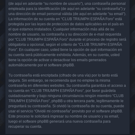
(de aquí en adelante “su nombre de usuario”), una contraseña personal
empleada para la identificación (de aquí en adelante “su contraseña”) y
una dirección de email personal válida (de aquí en adelante “su email”).
La información de su cuenta en “CLUB TRIUMPH ESPAÑA Foro” está
protegida por las leyes de protección de datos aplicables en el país en
el que estamos instalados. Cualquier información más allá de su
nombre de usuario, su contraseña y su dirección de e-mail requerida
por “CLUB TRIUMPH ESPAÑA Foro” durante el proceso de registro será
obligatoria u opcional, según el criterio de “CLUB TRIUMPH ESPAÑA
Foro”. En cualquier caso, usted tiene la opción de qué información en
su cuenta será públicamente exhibida. Además, en su cuenta, usted
tiene la opción de activar o desactivar los emails generados
automáticamente por el software phpBB.
Tu contraseña está encriptada (cifrado de una vía) por lo tanto está
segura. Sin embargo, se recomienda que no emplee la misma
contraseña en diferentes websites. Su contraseña garantiza el acceso a
su cuenta en “CLUB TRIUMPH ESPAÑA Foro”, por favor guárdela
cuidadosamente y bajo ninguna circunstancia ningún miembro “CLUB
TRIUMPH ESPAÑA Foro”, phpBB u otra tercera parte, legítimamente le
preguntará su contraseña. Si olvidó la contraseña de su cuenta, puede
usar el servicio “Olvidé mi contraseña” provisto por el software phpBB.
Este proceso le solicitará ingresar su nombre de usuario y su email,
luego el software phpBB generará una nueva contraseña para
recuperar su cuenta.