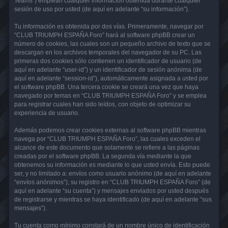
Teams”) emplean cualquier información obtenida durante cualquier
sesión de uso por usted (de aquí en adelante “su información”).
Tu información es obtenida por dos vías. Primeramente, navegar por
“CLUB TRIUMPH ESPAÑA Foro” hará al software phpBB crear un
número de cookies, las cuales son un pequeño archivo de texto que se
descargan en los archivos temporales del navegador de su PC. Las
primeras dos cookies sólo contienen un identificador de usuario (de
aquí en adelante “user-id”) y un identificador de sesión anónima (de
aquí en adelante “session-id”), automáticamente asignada a usted por
el software phpBB. Una tercera cookie se creará una vez que haya
navegado por temas en “CLUB TRIUMPH ESPAÑA Foro” y se emplea
para registrar cuales han sido leídos, con objeto de optimizar su
experiencia de usuario.
Además podemos crear cookies externas al software phpBB mientras
navega por “CLUB TRIUMPH ESPAÑA Foro”, las cuales exceden el
alcance de este documento que solamente se refiere a las páginas
creadas por el software phpBB. La segunda vía mediante la que
obtenemos su información es mediante lo que usted envía. Esto puede
ser, y no limitado a: envíos como usuario anónimo (de aquí en adelante
“envíos anónimos”), su registro en “CLUB TRIUMPH ESPAÑA Foro” (de
aquí en adelante “su cuenta”) y mensajes enviados por usted después
de registrarse y mientras se haya identificado (de aquí en adelante “sus
mensajes”).
Tu cuenta como mínimo constará de un nombre único de identificación