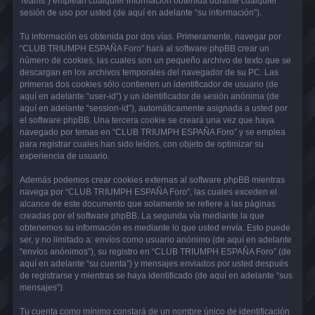
Teams”) emplean cualquier información obtenida durante cualquier
sesión de uso por usted (de aquí en adelante “su información”).
Tu información es obtenida por dos vías. Primeramente, navegar por
“CLUB TRIUMPH ESPAÑA Foro” hará al software phpBB crear un
número de cookies, las cuales son un pequeño archivo de texto que se
descargan en los archivos temporales del navegador de su PC. Las
primeras dos cookies sólo contienen un identificador de usuario (de
aquí en adelante “user-id”) y un identificador de sesión anónima (de
aquí en adelante “session-id”), automáticamente asignada a usted por
el software phpBB. Una tercera cookie se creará una vez que haya
navegado por temas en “CLUB TRIUMPH ESPAÑA Foro” y se emplea
para registrar cuales han sido leídos, con objeto de optimizar su
experiencia de usuario.
Además podemos crear cookies externas al software phpBB mientras
navega por “CLUB TRIUMPH ESPAÑA Foro”, las cuales exceden el
alcance de este documento que solamente se refiere a las páginas
creadas por el software phpBB. La segunda vía mediante la que
obtenemos su información es mediante lo que usted envía. Esto puede
ser, y no limitado a: envíos como usuario anónimo (de aquí en adelante
“envíos anónimos”), su registro en “CLUB TRIUMPH ESPAÑA Foro” (de
aquí en adelante “su cuenta”) y mensajes enviados por usted después
de registrarse y mientras se haya identificado (de aquí en adelante “sus
mensajes”).
Tu cuenta como mínimo constará de un nombre único de identificación