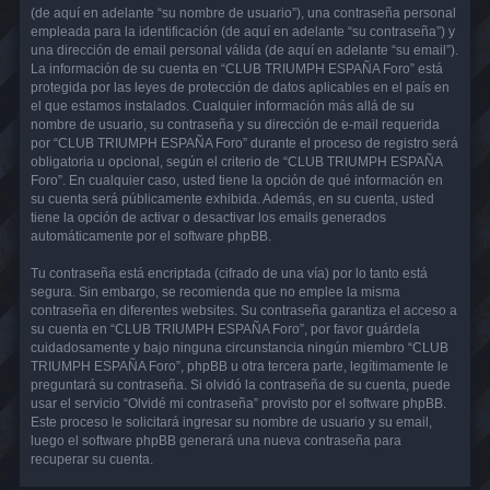
(de aquí en adelante “su nombre de usuario”), una contraseña personal
empleada para la identificación (de aquí en adelante “su contraseña”) y
una dirección de email personal válida (de aquí en adelante “su email”).
La información de su cuenta en “CLUB TRIUMPH ESPAÑA Foro” está
protegida por las leyes de protección de datos aplicables en el país en
el que estamos instalados. Cualquier información más allá de su
nombre de usuario, su contraseña y su dirección de e-mail requerida
por “CLUB TRIUMPH ESPAÑA Foro” durante el proceso de registro será
obligatoria u opcional, según el criterio de “CLUB TRIUMPH ESPAÑA
Foro”. En cualquier caso, usted tiene la opción de qué información en
su cuenta será públicamente exhibida. Además, en su cuenta, usted
tiene la opción de activar o desactivar los emails generados
automáticamente por el software phpBB.
Tu contraseña está encriptada (cifrado de una vía) por lo tanto está
segura. Sin embargo, se recomienda que no emplee la misma
contraseña en diferentes websites. Su contraseña garantiza el acceso a
su cuenta en “CLUB TRIUMPH ESPAÑA Foro”, por favor guárdela
cuidadosamente y bajo ninguna circunstancia ningún miembro “CLUB
TRIUMPH ESPAÑA Foro”, phpBB u otra tercera parte, legítimamente le
preguntará su contraseña. Si olvidó la contraseña de su cuenta, puede
usar el servicio “Olvidé mi contraseña” provisto por el software phpBB.
Este proceso le solicitará ingresar su nombre de usuario y su email,
luego el software phpBB generará una nueva contraseña para
recuperar su cuenta.