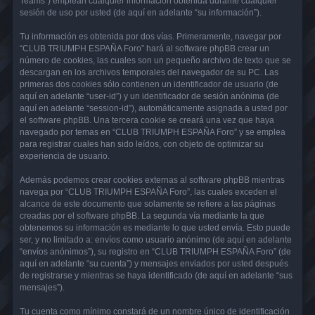
Teams”) emplean cualquier información obtenida durante cualquier
sesión de uso por usted (de aquí en adelante “su información”).
Tu información es obtenida por dos vías. Primeramente, navegar por
“CLUB TRIUMPH ESPAÑA Foro” hará al software phpBB crear un
número de cookies, las cuales son un pequeño archivo de texto que se
descargan en los archivos temporales del navegador de su PC. Las
primeras dos cookies sólo contienen un identificador de usuario (de
aquí en adelante “user-id”) y un identificador de sesión anónima (de
aquí en adelante “session-id”), automáticamente asignada a usted por
el software phpBB. Una tercera cookie se creará una vez que haya
navegado por temas en “CLUB TRIUMPH ESPAÑA Foro” y se emplea
para registrar cuales han sido leídos, con objeto de optimizar su
experiencia de usuario.
Además podemos crear cookies externas al software phpBB mientras
navega por “CLUB TRIUMPH ESPAÑA Foro”, las cuales exceden el
alcance de este documento que solamente se refiere a las páginas
creadas por el software phpBB. La segunda vía mediante la que
obtenemos su información es mediante lo que usted envía. Esto puede
ser, y no limitado a: envíos como usuario anónimo (de aquí en adelante
“envíos anónimos”), su registro en “CLUB TRIUMPH ESPAÑA Foro” (de
aquí en adelante “su cuenta”) y mensajes enviados por usted después
de registrarse y mientras se haya identificado (de aquí en adelante “sus
mensajes”).
Tu cuenta como mínimo constará de un nombre único de identificación