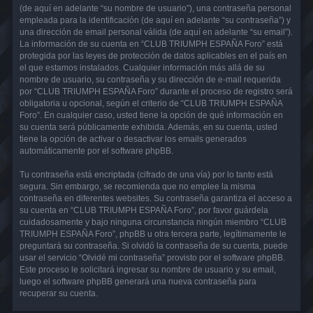
(de aquí en adelante “su nombre de usuario”), una contraseña personal
empleada para la identificación (de aquí en adelante “su contraseña”) y
una dirección de email personal válida (de aquí en adelante “su email”).
La información de su cuenta en “CLUB TRIUMPH ESPAÑA Foro” está
protegida por las leyes de protección de datos aplicables en el país en
el que estamos instalados. Cualquier información más allá de su
nombre de usuario, su contraseña y su dirección de e-mail requerida
por “CLUB TRIUMPH ESPAÑA Foro” durante el proceso de registro será
obligatoria u opcional, según el criterio de “CLUB TRIUMPH ESPAÑA
Foro”. En cualquier caso, usted tiene la opción de qué información en
su cuenta será públicamente exhibida. Además, en su cuenta, usted
tiene la opción de activar o desactivar los emails generados
automáticamente por el software phpBB.
Tu contraseña está encriptada (cifrado de una vía) por lo tanto está
segura. Sin embargo, se recomienda que no emplee la misma
contraseña en diferentes websites. Su contraseña garantiza el acceso a
su cuenta en “CLUB TRIUMPH ESPAÑA Foro”, por favor guárdela
cuidadosamente y bajo ninguna circunstancia ningún miembro “CLUB
TRIUMPH ESPAÑA Foro”, phpBB u otra tercera parte, legítimamente le
preguntará su contraseña. Si olvidó la contraseña de su cuenta, puede
usar el servicio “Olvidé mi contraseña” provisto por el software phpBB.
Este proceso le solicitará ingresar su nombre de usuario y su email,
luego el software phpBB generará una nueva contraseña para
recuperar su cuenta.