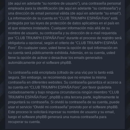
(de aquí en adelante “su nombre de usuario”), una contraseña personal
empleada para la identificación (de aquí en adelante “su contraseña”) y
una dirección de email personal válida (de aquí en adelante “su email”).
La información de su cuenta en “CLUB TRIUMPH ESPAÑA Foro” está
protegida por las leyes de protección de datos aplicables en el país en
el que estamos instalados. Cualquier información más allá de su
nombre de usuario, su contraseña y su dirección de e-mail requerida
por “CLUB TRIUMPH ESPAÑA Foro” durante el proceso de registro será
obligatoria u opcional, según el criterio de “CLUB TRIUMPH ESPAÑA
Foro”. En cualquier caso, usted tiene la opción de qué información en
su cuenta será públicamente exhibida. Además, en su cuenta, usted
tiene la opción de activar o desactivar los emails generados
automáticamente por el software phpBB.
Tu contraseña está encriptada (cifrado de una vía) por lo tanto está
segura. Sin embargo, se recomienda que no emplee la misma
contraseña en diferentes websites. Su contraseña garantiza el acceso a
su cuenta en “CLUB TRIUMPH ESPAÑA Foro”, por favor guárdela
cuidadosamente y bajo ninguna circunstancia ningún miembro “CLUB
TRIUMPH ESPAÑA Foro”, phpBB u otra tercera parte, legítimamente le
preguntará su contraseña. Si olvidó la contraseña de su cuenta, puede
usar el servicio “Olvidé mi contraseña” provisto por el software phpBB.
Este proceso le solicitará ingresar su nombre de usuario y su email,
luego el software phpBB generará una nueva contraseña para
recuperar su cuenta.