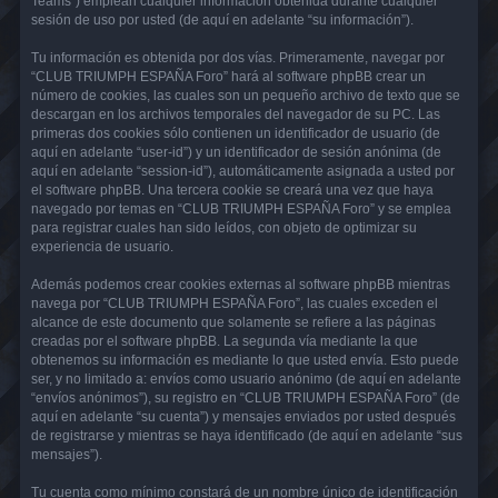
Teams”) emplean cualquier información obtenida durante cualquier
sesión de uso por usted (de aquí en adelante “su información”).
Tu información es obtenida por dos vías. Primeramente, navegar por
“CLUB TRIUMPH ESPAÑA Foro” hará al software phpBB crear un
número de cookies, las cuales son un pequeño archivo de texto que se
descargan en los archivos temporales del navegador de su PC. Las
primeras dos cookies sólo contienen un identificador de usuario (de
aquí en adelante “user-id”) y un identificador de sesión anónima (de
aquí en adelante “session-id”), automáticamente asignada a usted por
el software phpBB. Una tercera cookie se creará una vez que haya
navegado por temas en “CLUB TRIUMPH ESPAÑA Foro” y se emplea
para registrar cuales han sido leídos, con objeto de optimizar su
experiencia de usuario.
Además podemos crear cookies externas al software phpBB mientras
navega por “CLUB TRIUMPH ESPAÑA Foro”, las cuales exceden el
alcance de este documento que solamente se refiere a las páginas
creadas por el software phpBB. La segunda vía mediante la que
obtenemos su información es mediante lo que usted envía. Esto puede
ser, y no limitado a: envíos como usuario anónimo (de aquí en adelante
“envíos anónimos”), su registro en “CLUB TRIUMPH ESPAÑA Foro” (de
aquí en adelante “su cuenta”) y mensajes enviados por usted después
de registrarse y mientras se haya identificado (de aquí en adelante “sus
mensajes”).
Tu cuenta como mínimo constará de un nombre único de identificación