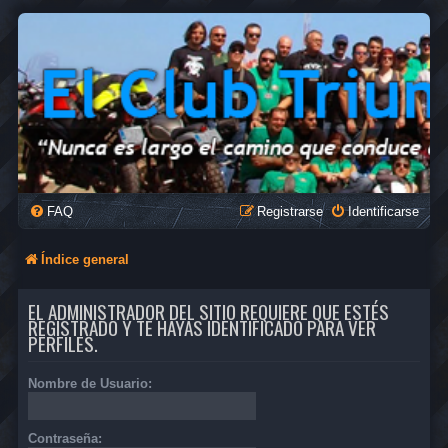
FAQ
Registrarse
Identificarse
Índice general
EL ADMINISTRADOR DEL SITIO REQUIERE QUE ESTÉS
REGISTRADO Y TE HAYAS IDENTIFICADO PARA VER
PERFILES.
Nombre de Usuario:
Contraseña: