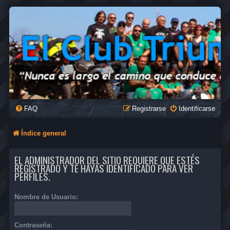
FAQ
Registrarse
Identificarse
Índice general
EL ADMINISTRADOR DEL SITIO REQUIERE QUE ESTÉS
REGISTRADO Y TE HAYAS IDENTIFICADO PARA VER
PERFILES.
Nombre de Usuario:
Contraseña: