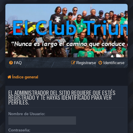
FAQ
Registrarse
Identificarse
Índice general
EL ADMINISTRADOR DEL SITIO REQUIERE QUE ESTÉS
REGISTRADO Y TE HAYAS IDENTIFICADO PARA VER
PERFILES.
Nombre de Usuario:
Contraseña: