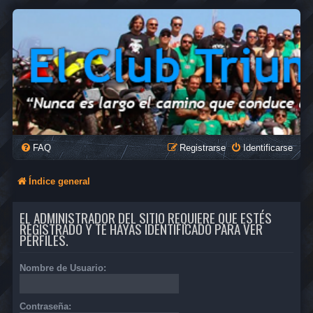
FAQ
Registrarse
Identificarse
Índice general
EL ADMINISTRADOR DEL SITIO REQUIERE QUE ESTÉS
REGISTRADO Y TE HAYAS IDENTIFICADO PARA VER
PERFILES.
Nombre de Usuario:
Contraseña: