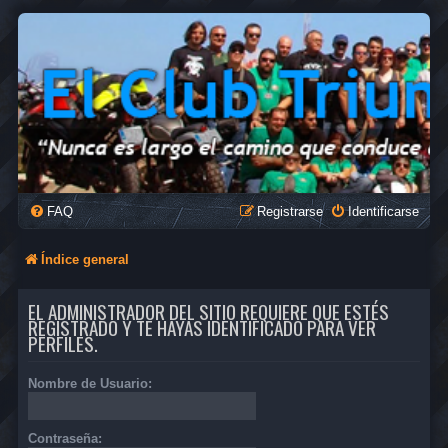
FAQ
Registrarse
Identificarse
Índice general
EL ADMINISTRADOR DEL SITIO REQUIERE QUE ESTÉS
REGISTRADO Y TE HAYAS IDENTIFICADO PARA VER
PERFILES.
Nombre de Usuario:
Contraseña: