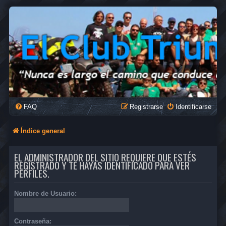
FAQ
Registrarse
Identificarse
Índice general
EL ADMINISTRADOR DEL SITIO REQUIERE QUE ESTÉS
REGISTRADO Y TE HAYAS IDENTIFICADO PARA VER
PERFILES.
Nombre de Usuario:
Contraseña: