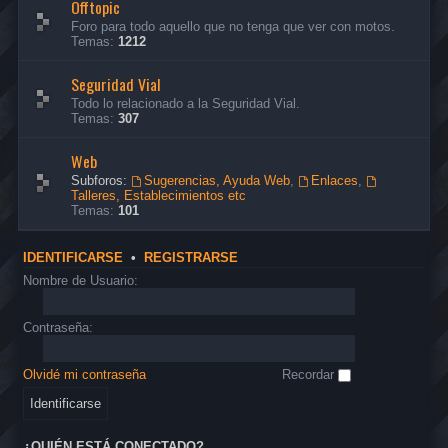
Offtopic
Foro para todo aquello que no tenga que ver con motos.
Temas:
1212
Seguridad Vial
Todo lo relacionado a la Seguridad Vial.
Temas:
307
Web
Subforos:
Sugerencias, Ayuda Web
,
Enlaces
,
Talleres, Establecimientos etc
Temas:
101
IDENTIFICARSE
•
REGISTRARSE
Nombre de Usuario:
Contraseña:
Olvidé mi contraseña
Recordar
¿QUIÉN ESTÁ CONECTADO?